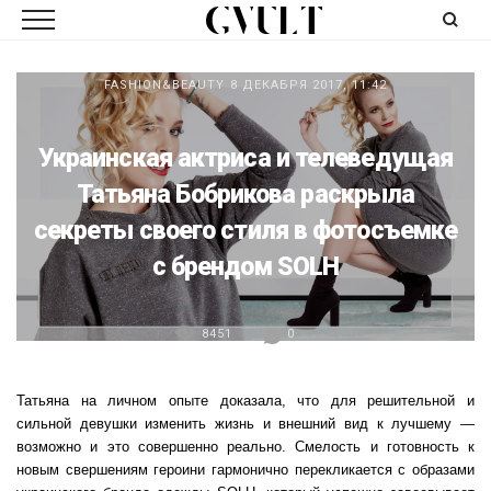
FASHION&BEAUTY
8 ДЕКАБРЯ 2017, 11:42
Украинская актриса и телеведущая
Татьяна Бобрикова раскрыла
секреты своего стиля в фотосъемке
с брендом SOLH
8451
0
Татьяна на личном опыте доказала, что для решительной и
сильной девушки изменить жизнь и внешний вид к лучшему —
возможно и это совершенно реально. Смелость и готовность к
новым свершениям героини гармонично перекликается с образами