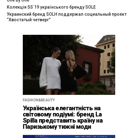
Колекція SS`19 українського бренду SOLE
Украинский бренд SOLH поддержал социальный проект
“Хвостатый четверг”
FASHION&BEAUTY
Українська елегантність на
світовому подіумі: бренд La
Spilla представить країну на
Паризькому тижні моди