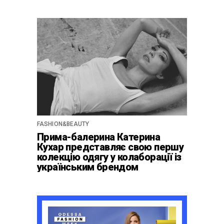
FASHION&BEAUTY
Прима-балерина Катерина
Кухар представляє свою першу
колекцію одягу у колаборації із
українським брендом
Cabanchi.com