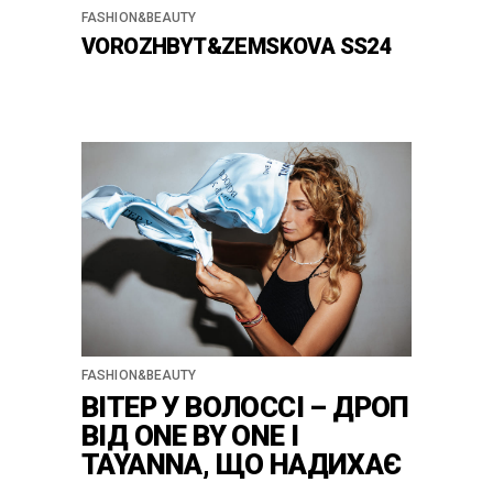
FASHION&BEAUTY
VOROZHBYT&ZEMSKOVA SS24
FASHION&BEAUTY
ВІТЕР У ВОЛОССІ – ДРОП
ВІД ONE BY ONE І
TAYANNA, ЩО НАДИХАЄ