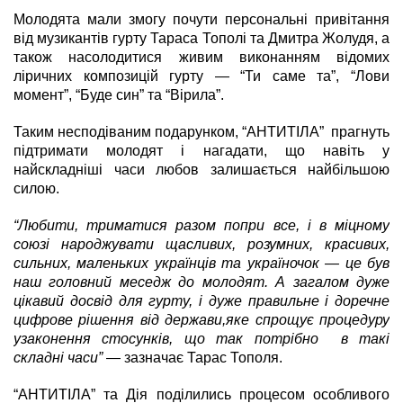
Молодята мали змогу почути персональні привітання
від музикантів гурту Тараса Тополі та Дмитра Жолудя, а
також насолодитися живим виконанням відомих
ліричних композицій гурту
—
“Ти саме та”, “Лови
момент”, “Буде син” та “Вірила”.
Таким несподіваним подарунком, “АНТИТІЛА” прагнуть
підтримати молодят і нагадати, що навіть у
найскладніші часи любов залишається найбільшою
силою.
“Любити, триматися разом попри все, і в міцному
союзі народжувати щасливих, розумних, красивих,
сильних, маленьких українців та україночок
—
це був
наш головний меседж до молодят. А загалом дуже
цікавий досвід для гурту, і дуже правильне і доречне
цифрове рішення від держави,яке спрощує процедуру
узаконення стосунків, що так потрібно в такі
складні часи”
— зазначає Тарас Тополя.
“АНТИТІЛА” та Дія поділились процесом особливого