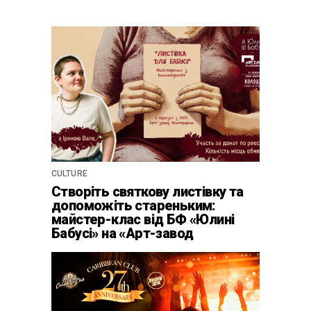
CULTURE
Створіть святкову листівку та
допоможіть стареньким:
майстер-клас від БФ «Юлині
Бабусі» на «Арт-завод
Платформа»