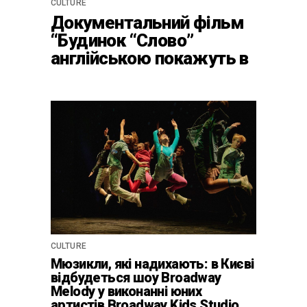
CULTURE
Документальний фільм
“Будинок “Слово”
англійською покажуть в
країнах Європи, Канаді
та США
CULTURE
Мюзикли, які надихають: в Києві
відбудеться шоу Broadway
Melody у виконанні юних
артистів Broadway Kids Studio