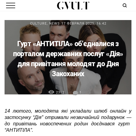
CULTURE
,
NEWS
17 ФЕВРАЛЯ 2025, 16:42
Гурт «АНТИТІЛА» обʼєдналися з
порталом державних послуг «Дія»
для привітання молодят до Дня
Закоханих
2312
1
14 лютого, молодята які укладали шлюб онлайн у
застосунку “Дія” отримали незвичайний подарунок
—
до привітань новоспечених родин доєднався гурт
“АНТИТІЛА”.