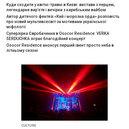
Куди сходити у квітні-травні в Києві: вистави з перцем,
легендарне вар’єте і вечірки з карибським вайбом
Автор дитячого фентезі «Кий і морозна орда» розповість
про новий мультивсесвіт за мотивами української
міфології
Суперзірка Євробачення в Osocor Residence: VERKA
SERDUCHKA зіграє благодійний концерт
Osocor Residence анонсує перший івент просто неба в
літньому сезоні
CULTURE