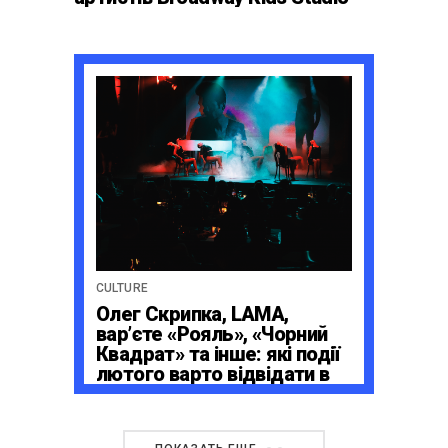
CULTURE
Олег Скрипка, LAMA,
вар’єте «Рояль», «Чорний
Квадрат» та інше: які події
лютого варто відвідати в
Caribbean Club та Pepper’s
Club