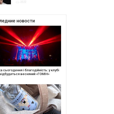
2322
для привітання молодят
до Дня Закоханих
ледние
новости
іть святкову листівку та допоможіть
ньким: майстер-клас від БФ «Юлині
і» на «Арт-завод Платформа»