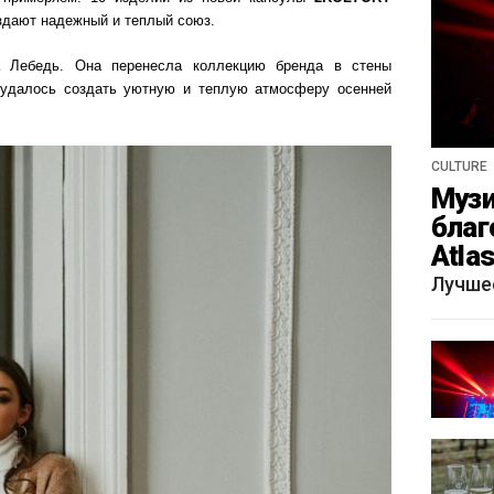
здают надежный и теплый союз.
а Лебедь. Она перенесла коллекцию бренда в стены
е удалось создать уютную и теплую атмосферу осенней
CULTURE
Музи
благ
Atla
весн
Лучше