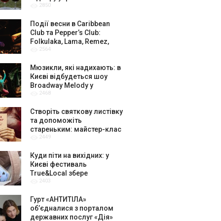
2850
амбасадорів
Події весни в Caribbean
Club та Pepper’s Club:
Folkulaka, Lama, Remez,
2564
вар’єте «Рояль» і триб’ют-
шоу
Мюзикли, які надихають: в
Києві відбудеться шоу
Broadway Melody у
2468
виконанні юних артистів
Broadway Kids Studio
Створіть святкову листівку
та допоможіть
стареньким: майстер-клас
2449
від БФ «Юлині Бабусі» на
«Арт-завод Платформа»
Куди піти на вихідних: у
Києві фестиваль
True&Local збере
2403
крафтярів, лекторів і гурт
«ЩукаРиба»
Гурт «АНТИТІЛА»
обʼєдналися з порталом
державних послуг «Дія»