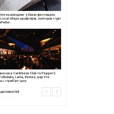
ків музичної історії: Caribbean Club
вяткує День Народження серією
дійних подій
ентальний фільм “Будинок “Слово”
йською покажуть в країнах Європи,
і та США
ЬШЕ НОВОСТЕЙ