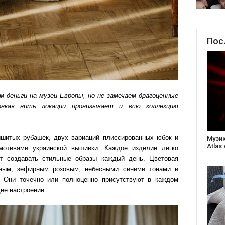
Пос
м деньги на музеи Европы, но не замечаем драгоценные
Тонкая нить локации пронизывает и всю коллекцию
шитых рубашек, двух вариаций плиссированных юбок и
Створ
старе
мотивами украинской вышивки. Каждое изделие легко
Бабус
ет создавать стильные образы каждый день. Цветовая
ным, зефирным розовым, небесными синими тонами и
 Они точечно или полноценно присутствуют в каждом
ее настроение.