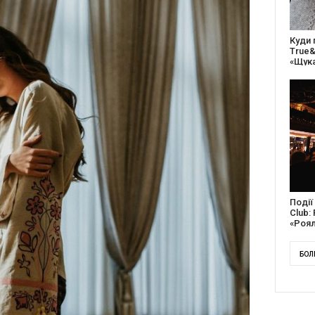
27 ро
відс
благо
Докум
англі
Канад
БОЛ