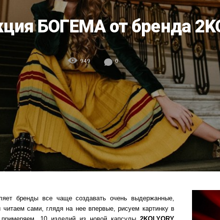
кция БОГЕМА от бренда 2K
949
0
ляет бренды все чаще создавать очень выдержанные,
читаем сами, глядя на нее впервые, рисуем картинку в
 примеряем. 10 изделий из новой капсулы
2KOLYORY