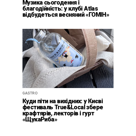
Музика сьогодення і
благодійність: у клубі Atlas
відбудеться весняний «ГОМІН»
GASTRO
Куди піти на вихідних: у Києві
фестиваль True&Local збере
крафтярів, лекторів і гурт
«ЩукаРиба»