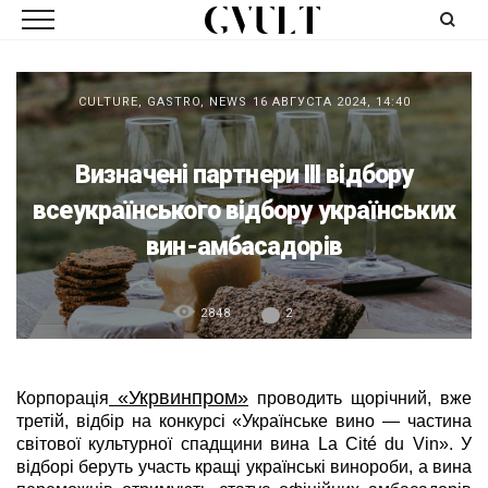
CULTURE
,
GASTRO
,
NEWS
16 АВГУСТА 2024, 14:40
Визначені партнери ІІІ відбору
всеукраїнського відбору українських
вин-амбасадорів
2848
2
«Укрвинпром»
Корпорація
проводить щорічний, вже
третій, відбір на конкурсі «Українське вино — частина
світової культурної спадщини вина La Cité du Vin». У
відборі беруть участь кращі українські винороби, а вина