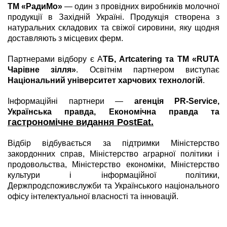
ТМ «РадиМо»
— один з провідних виробників молочної
продукції в Західній Україні. Продукція створена з
натуральних складових та свіжої сировини, яку щодня
доставляють з місцевих ферм.
Партнерами відбору є А
ТБ, Artcatering та ТМ «RUTA
Чарівне зілля»
. Освітнім партнером виступає
Національний університет харчових технологій
.
Інформаційні партнери —
агенція PR-Service,
Українська правда, Економічна правда та
гастрономічне видання PostEat.
Відбір відбувається за підтримки Міністерство
закордонних справ, Міністерство аграрної політики і
продовольства, Міністерство економіки, Міністерство
культури і інформаційної політики,
Держпродспоживслужби та Українського національного
офісу інтелектуальної власності та інновацій.