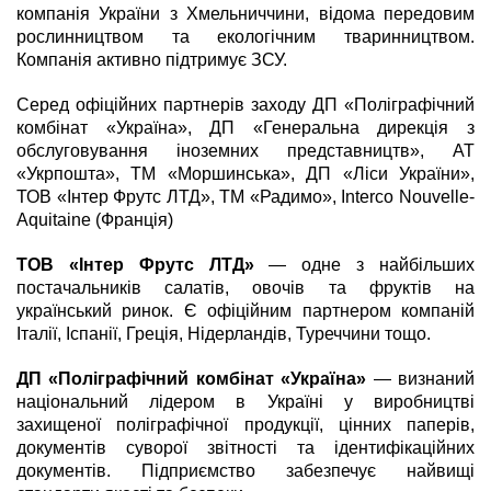
компанія України з Хмельниччини, відома передовим
рослинництвом та екологічним тваринництвом.
Компанія активно підтримує ЗСУ.
Серед офіційних партнерів заходу ДП «Поліграфічний
комбінат «Україна», ДП «Генеральна дирекція з
обслуговування іноземних представництв», АТ
«Укрпошта», ТМ «Моршинська», ДП «Ліси України»,
ТОВ «Інтер Фрутс ЛТД», ТМ «Радимо», Interco Nouvelle-
Aquitaine (Франція)
ТОВ «Інтер Фрутс ЛТД»
— одне з найбільших
постачальників салатів, овочів та фруктів на
український ринок. Є офіційним партнером компаній
Італії, Іспанії, Греція, Нідерландів, Туреччини тощо.
ДП «Поліграфічний комбінат «Україна»
— визнаний
національний лідером в Україні у виробництві
захищеної поліграфічної продукції, цінних паперів,
документів суворої звітності та ідентифікаційних
документів. Підприємство забезпечує найвищі