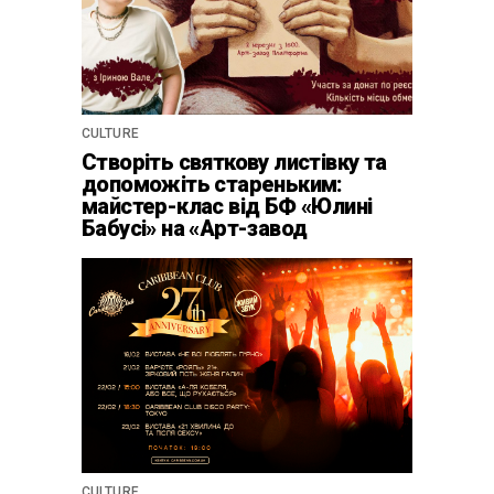
CULTURE
Створіть святкову листівку та
допоможіть стареньким:
майстер-клас від БФ «Юлині
Бабусі» на «Арт-завод
Платформа»
CULTURE