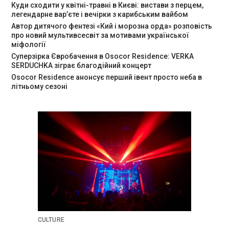
Куди сходити у квітні-травні в Києві: вистави з перцем,
легендарне вар’єте і вечірки з карибським вайбом
Автор дитячого фентезі «Кий і морозна орда» розповість
про новий мультивсесвіт за мотивами української
міфології
Суперзірка Євробачення в Osocor Residence: VERKA
SERDUCHKA зіграє благодійний концерт
Osocor Residence анонсує перший івент просто неба в
літньому сезоні
CULTURE