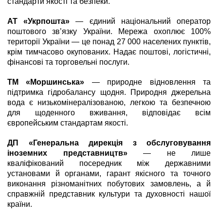
стандарти якості та безпеки.
АТ «Укрпошта»
— єдиний національний оператор
поштового зв’язку України. Мережа охоплює 100%
території України — це понад 27 000 населених пунктів,
крім тимчасово окупованих. Надає поштові, логістичні,
фінансові та торговельні послуги.
ТМ «Моршинська»
— природне відновлення та
підтримка гідробалансу щодня. Природня джерельна
вода є низькомінералізованою, легкою та безпечною
для щоденного вживання, відповідає всім
європейським стандартам якості.
ДП «Генеральна дирекція з обслуговування
іноземних представництв»
— не лише
кваліфікований посередник між державними
установами й органами, гарант якісного та точного
виконання різноманітних побутових замовлень, а й
справжній представник культури та духовності нашої
країни.