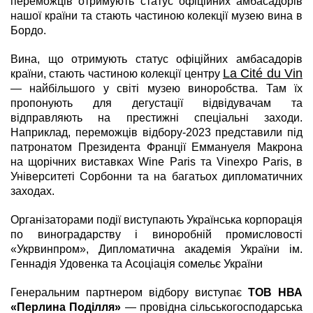
переможців отримують статус офіційних амбасадорів
нашої країни та стають частиною колекції музею вина в
Бордо.
Вина, що отримують статус офіційних амбасадорів
La Cité du Vin
країни, стають частиною колекції центру
— найбільшого у світі музею виноробства. Там їх
пропонують для дегустації відвідувачам та
відправляють на престижні спеціальні заходи.
Наприклад, переможців відбору-2023 представили під
патронатом Президента Франції Еммануеля Макрона
на щорічних виставках Wine Paris та Vinexpo Paris, в
Університеті Сорбонни та на багатьох дипломатичних
заходах.
Організаторами події виступають Українська корпорація
по виноградарству і виноробній промисловості
«Укрвинпром», Дипломатична академія України ім.
Геннадія Удовенка та Асоціація сомельє України
Генеральним партнером відбору виступає
ТОВ НВА
«Перлина Поділля»
— провідна сільськогосподарська