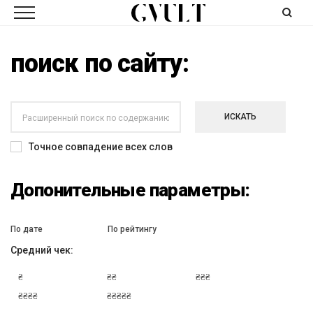
поиск по сайту:
ИСКАТЬ
Точное совпадение всех слов
Допонительные параметры:
По дате
По рейтингу
Средний чек:
₴
₴₴
₴₴₴
₴₴₴₴
₴₴₴₴₴