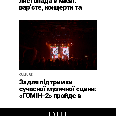
листопада в Києві:
варʼєте, концерти та
вечірки в Caribbean Club
CULTURE
Задля підтримки
сучасної музичної сцени:
«ГОМІН-2» пройде в
клубі ATLAS