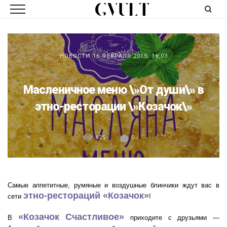
НОВОСТИ
16 ФЕВРАЛЯ 2015, 18:03
Масленичное меню \»От души\» в
этно-ресторации \»Козачок\»
625
0
Самые аппетитные, румяные и воздушные блинчики ждут вас в
этно-рестораций «Козачок»
сети
!
«Козачок Счастливое»
В
приходите с друзьями —