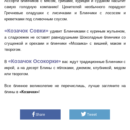
Ассорти блинчиков с мясом, грибами, курицей и судаком насытит
самую голодную компанию! Ценителей необычного порадуют
Гречневые оладушки с лисичками и Блинчики с лососем и
креветками под сливочным соусом.
«Козачок Совки»
удивит Блинчиками с куриным жульеном,
а сладкоежек не оставят равнодушными Шоколадные блинчики со
сгущенкой и орехами и блинчики «Мозаика» с вишней, маком и
творогом.
«Козачок Осокорки»
В
вас ждут традиционные Блинчики с
икрой, а на десерт Блины с яблоками, джемом, клубникой, медом
или творогом.
Все блинное великолепие не перечислишь, лучше загляните на
блины в
«Козачки»
!
Share
Tweet