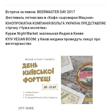
Встреча за пивом: BEERMASTER DAY 2017
Фестиваль летних вин в «Кафе-сыроварне Мацони»
КІНОПРОКАТНА КОМПАНІЯ ВОЛЬГА УКРАЇНА ПРЕДСТАВЛЯЄ
стрічку «Чужа молитва»
Кураж Night Market: маленькая Индия в Киеве
KYIV VEGAN BOOM: у Києві медики проведуть лекції про
вегетаріанство
CITY GUIDE