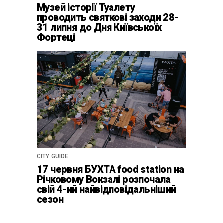
Музей історії Туалету
проводить святкові заходи 28-
31 липня до Дня Київськоїх
Фортеці
CITY GUIDE
17 червня БУХТА food station на
Річковому Вокзалі розпочала
свій 4-ий найвідповідальніший
сезон