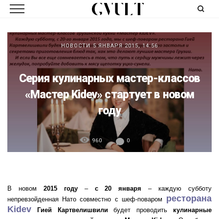
НОВОСТИ
5 ЯНВАРЯ 2015, 14:56
Серия кулинарных мастер-классов
«Мастер Kidev» стартует в новом
году
960
0
В новом
2015 году
–
с 20 января
– каждую субботу
ресторана
непревзойденная Нато совместно с шеф-поваром
Kidev
Гией Картвелишвили
будет проводить
кулинарные