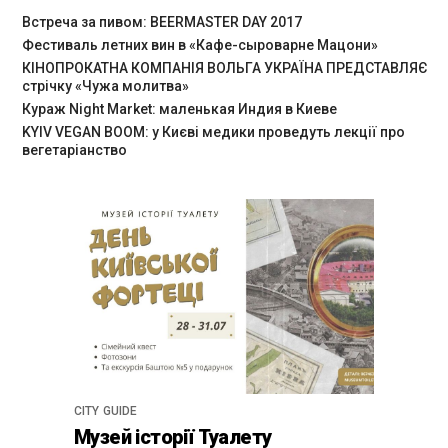
Встреча за пивом: BEERMASTER DAY 2017
Фестиваль летних вин в «Кафе-сыроварне Мацони»
КІНОПРОКАТНА КОМПАНІЯ ВОЛЬГА УКРАЇНА ПРЕДСТАВЛЯЄ
стрічку «Чужа молитва»
Кураж Night Market: маленькая Индия в Киеве
KYIV VEGAN BOOM: у Києві медики проведуть лекції про
вегетаріанство
CITY GUIDE
Музей історії Туалету