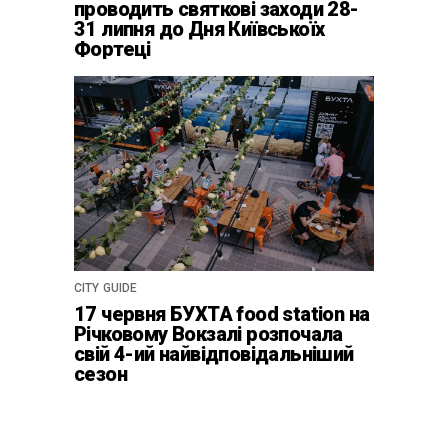
проводить святкові заходи 28-
31 липня до Дня Київськоїх
Фортеці
CITY GUIDE
17 червня БУХТА food station на
Річковому Вокзалі розпочала
свій 4-ий найвідповідальніший
сезон