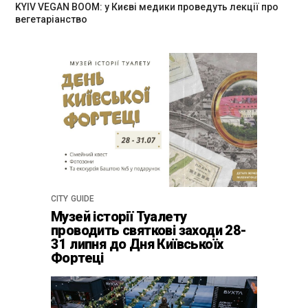
KYIV VEGAN BOOM: у Києві медики проведуть лекції про
вегетаріанство
CITY GUIDE
Музей історії Туалету
проводить святкові заходи 28-
31 липня до Дня Київськоїх
Фортеці