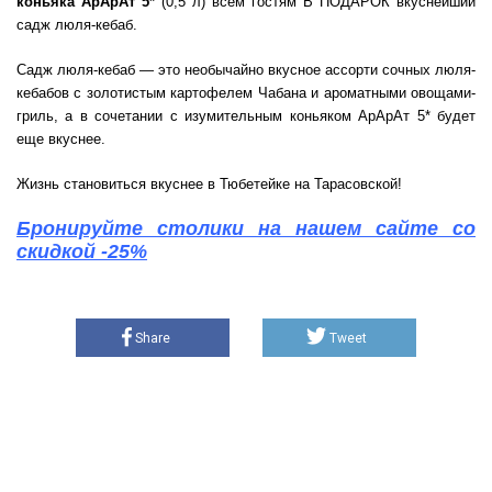
коньяка АрАрАт 5*
(0,5 л) всем гостям В ПОДАРОК вкуснейший
садж люля-кебаб.
Садж люля-кебаб — это необычайно вкусное ассорти сочных люля-
кебабов с золотистым картофелем Чабана и ароматными овощами-
гриль, а в сочетании с изумительным коньяком АрАрАт 5* будет
еще вкуснее.
Жизнь становиться вкуснее в Тюбетейке на Тарасовской!
Бронируйте столики на нашем сайте со
скидкой -25%
Share
Tweet