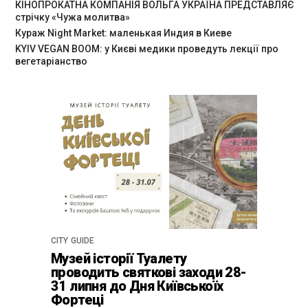
КІНОПРОКАТНА КОМПАНІЯ ВОЛЬГА УКРАЇНА ПРЕДСТАВЛЯЄ
стрічку «Чужа молитва»
Кураж Night Market: маленькая Индия в Киеве
KYIV VEGAN BOOM: у Києві медики проведуть лекції про
вегетаріанство
CITY GUIDE
Музей історії Туалету
проводить святкові заходи 28-
31 липня до Дня Київськоїх
Фортеці