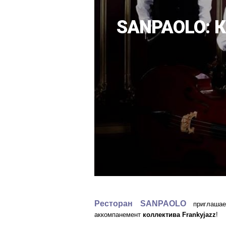
SANPAOLO: К
Ресторан SANPAOLO
приглаш
аккомпанемент
коллектива Frankyjazz
!