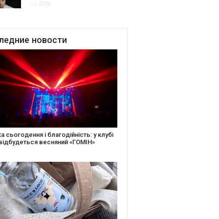
2326
для привітання молодят
до Дня Закоханих
ледние
новости
іть святкову листівку та допоможіть
ньким: майстер-клас від БФ «Юлині
і» на «Арт-завод Платформа»