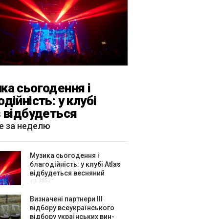
ка сьогодення і
одійність: у клубі
s відбудеться
яний «ГОМІН»
е за неделю
Музика сьогодення і
благодійність: у клубі Atlas
відбудеться весняний
3852
«ГОМІН»
Визначені партнери ІІІ
відбору всеукраїнського
відбору українських вин-