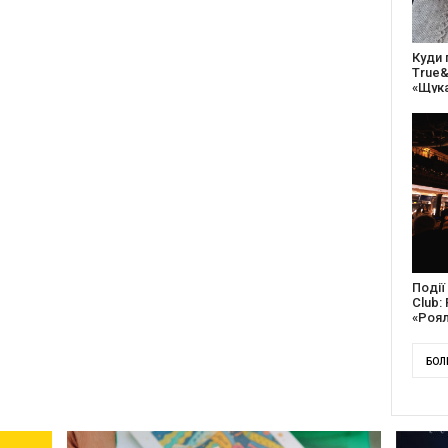
27 ро
відс
благо
Докум
англі
Канад
БОЛ