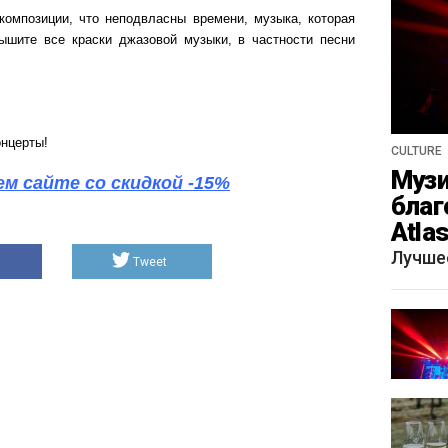
композиции, что неподвласны времени, музыка, которая
ышите все краски джазовой музыки, в частности песни
онцерты!
CULTURE
Музи
м сайте со скидкой -15%
благ
Atla
весн
Лучше
Tweet