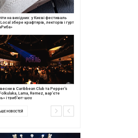
ків музичної історії: Caribbean Club
вяткує День Народження серією
дійних подій
ентальний фільм “Будинок “Слово”
йською покажуть в країнах Європи,
і та США
ЬШЕ НОВОСТЕЙ