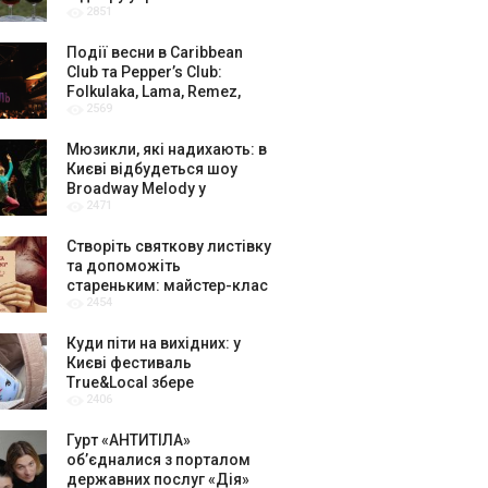
2851
амбасадорів
Події весни в Caribbean
Club та Pepper’s Club:
Folkulaka, Lama, Remez,
2569
вар’єте «Рояль» і триб’ют-
шоу
Мюзикли, які надихають: в
Києві відбудеться шоу
Broadway Melody у
2471
виконанні юних артистів
Broadway Kids Studio
Створіть святкову листівку
та допоможіть
стареньким: майстер-клас
2454
від БФ «Юлині Бабусі» на
«Арт-завод Платформа»
Куди піти на вихідних: у
Києві фестиваль
True&Local збере
2406
крафтярів, лекторів і гурт
«ЩукаРиба»
Гурт «АНТИТІЛА»
обʼєдналися з порталом
державних послуг «Дія»