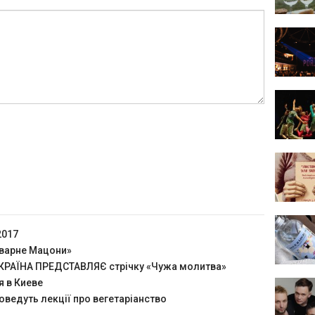
2017
оварне Мацони»
РАЇНА ПРЕДСТАВЛЯЄ стрічку «Чужа молитва»
я в Киеве
оведуть лекції про вегетаріанство