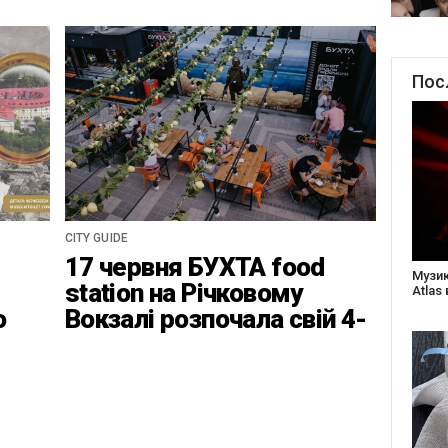
Пос
CITY GUIDE
17 червня БУХТА food
Створ
station на Річковому
старе
Бабус
о
Вокзалі розпочала свій 4-
ці
ий найвідповідальніший
сезон