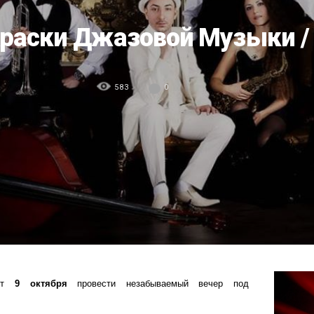
раски Джазовой Музыки /
583
0
ает
9 октября
провести незабываемый вечер под