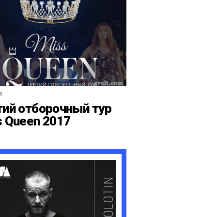
И
тий отборочный тур
s Queen 2017