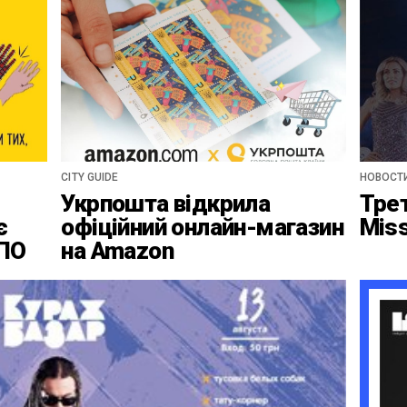
CITY GUIDE
НОВОСТ
Укрпошта відкрила
Тре
є
офіційний онлайн-магазин
Mis
ВПО
на Amazon