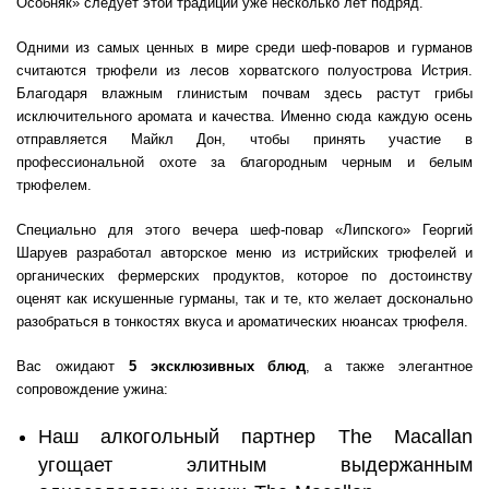
Особняк» следует этой традиции уже несколько лет подряд.
Одними из самых ценных в мире среди шеф-поваров и гурманов
считаются трюфели из лесов хорватского полуострова Истрия.
Благодаря влажным глинистым почвам здесь растут грибы
исключительного аромата и качества. Именно сюда каждую осень
отправляется Майкл Дон, чтобы принять участие в
профессиональной охоте за благородным черным и белым
трюфелем.
Специально для этого вечера шеф-повар «Липского» Георгий
Шаруев разработал авторское меню из истрийских трюфелей и
органических фермерских продуктов, которое по достоинству
оценят как искушенные гурманы, так и те, кто желает досконально
разобраться в тонкостях вкуса и ароматических нюансах трюфеля.
Вас ожидают
5 эксклюзивных блюд
, а также элегантное
сопровождение ужина:
Наш алкогольный партнер The Macallan
угощает элитным выдержанным