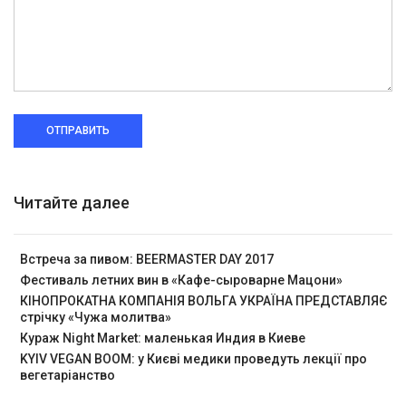
ОТПРАВИТЬ
Читайте далее
Встреча за пивом: BEERMASTER DAY 2017
Фестиваль летних вин в «Кафе-сыроварне Мацони»
КІНОПРОКАТНА КОМПАНІЯ ВОЛЬГА УКРАЇНА ПРЕДСТАВЛЯЄ
стрічку «Чужа молитва»
Кураж Night Market: маленькая Индия в Киеве
KYIV VEGAN BOOM: у Києві медики проведуть лекції про
вегетаріанство