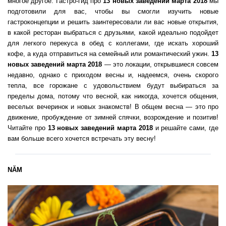
многое другое. Гастро-гид про
13 новых заведений марта 2018
мы
подготовили для вас, чтобы вы смогли изучить новые
гастроконцепции и решить заинтересовали ли вас новые открытия,
в какой ресторан выбраться с друзьями, какой идеально подойдет
для легкого перекуса в обед с коллегами, где искать хороший
кофе, а куда отправиться на семейный или романтический ужин.
13
новых заведений марта 2018
— это локации, открывшиеся совсем
недавно, однако с приходом весны и, надеемся, очень скорого
тепла, все горожане с удовольствием будут выбираться за
пределы дома, потому что весной, как никогда, хочется общения,
веселых вечеринок и новых знакомств! В общем весна — это про
движение, пробуждение от зимней спячки, возрождение и позитив!
Читайте про
13 новых заведений марта 2018
и решайте сами, где
вам больше всего хочется встречать эту весну!
NĂM