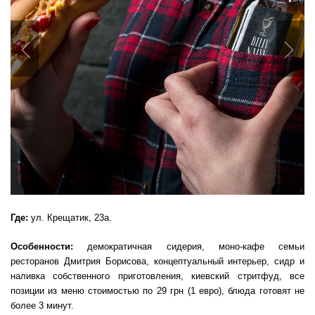
Previous
Nex
Где:
ул. Крещатик, 23а.
Особенности:
демократичная сидерия, моно-кафе семьи
ресторанов Дмитрия Борисова, концептуальный интерьер, сидр и
наливка собственного приготовления, киевский стритфуд, все
позиции из меню стоимостью по 29 грн (1 евро), блюда готовят не
более 3 минут.