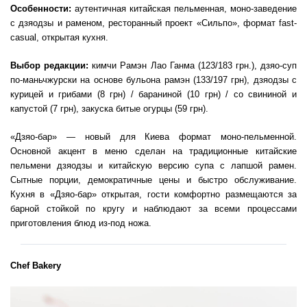
Особенности:
аутентичная китайская пельменная, моно-заведение
с дзяодзы и раменом, ресторанный проект «Сильпо», формат fast-
casual, открытая кухня.
Выбор редакции:
кимчи Рамэн Лао Ганма (123/183 грн.), дзяо-суп
по-маньчжурски на основе бульона рамэн (133/197 грн), дзяодзы с
курицей и грибами (8 грн) / бараниной (10 грн) / со свининой и
капустой (7 грн), закуска битые огурцы (59 грн).
«Дзяо-бар» — новый для Киева формат моно-пельменной.
Основной акцент в меню сделан на традиционные китайские
пельмени дзяодзы и китайскую версию супа с лапшой рамен.
Сытные порции, демократичные цены и быстро обслуживание.
Кухня в «Дзяо-бар» открытая, гости комфортно размещаются за
барной стойкой по кругу и наблюдают за всеми процессами
приготовления блюд из-под ножа.
Chef Bakery