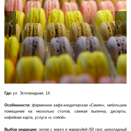
Previous
Nex
Где:
ул. Эспланадная, 14.
Особенности:
фирменное кафе-кондитерская «Смиян», небольшое
помещение на несколько столов, свежая выпечка, десерты,
кофейная карта, услуга «с собой».
Выбор редакции:
эклер с манго и маракуйей (50 грн), шоколадный