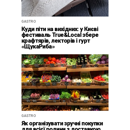
GASTRO
Куди піти на вихідних: у Києві
фестиваль True&Local збере
крафтярів, лекторів і гурт
«ЩукаРиба»
GASTRO
Як організувати зручні покупки
для всієї родини з доставкою