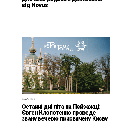
від Novus
GASTRO
Останні дні літа на Пейзажці:
Євген Клопотенко проведе
звану вечерю присвячену Києву