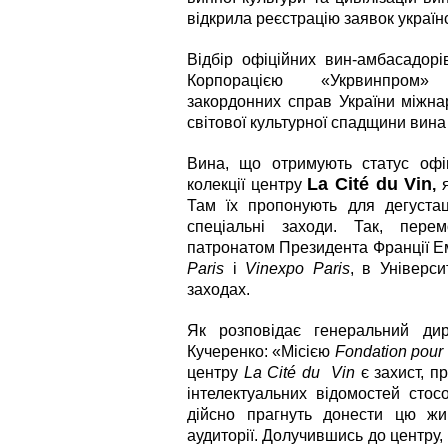
відкрила реєстрацію заявок україн
Відбір офіційних вин-амбасадорі
Корпорацією «Укрвинпром» і
закордонних справ України міжн
світової культурної спадщини вин
Вина, що отримують статус офіц
La Cité du Vin
колекції центру
,
я
Там їх пропонують для дегустац
спеціальні заходи. Так, пере
патронатом Президента Франції Е
Paris
і
Vinexpo Paris
, в Універс
заходах.
Як розповідає генеральний ди
Кучеренко: «Місією
Fondation pour l
центру
La Cité du Vin
є захист, пр
інтелектуальних відомостей стосо
дійсно прагнуть донести цю жи
аудиторії. Долучившись до центру,