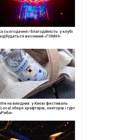
іть святкову листівку та допоможіть
ньким: майстер-клас від БФ «Юлині
і» на «Арт-завод Платформа»
ків музичної історії: Caribbean Club
вяткує День Народження серією
дійних подій