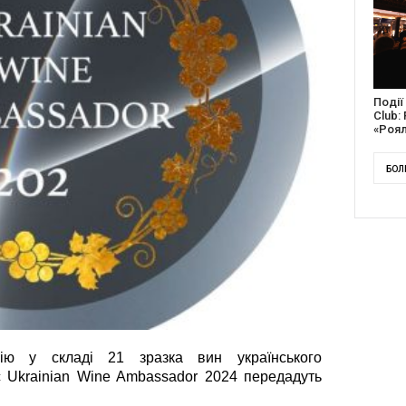
Докум
англі
Канад
БОЛ
цію у складі 21 зразка вин українського
с Ukrainian Wine Ambassador 2024 передадуть