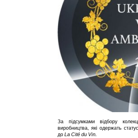
За підсумками відбору колек
виробництва, які одержать стату
до
La Cité du Vin.