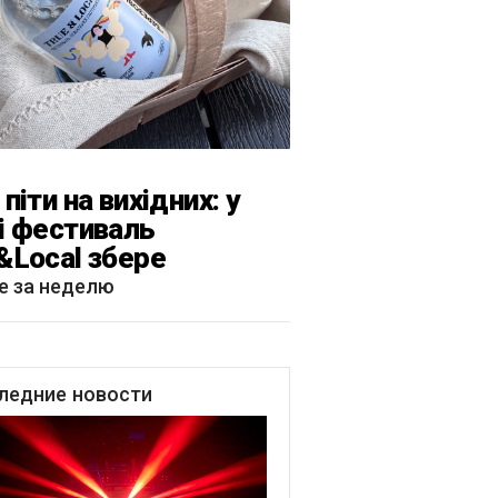
піти на вихідних: у
і фестиваль
&Local збере
тярів, лекторів і гурт
е за неделю
каРиба»
ледние
новости