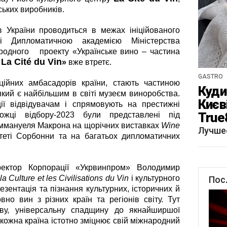
ських виробників.
в України проводиться в межах ініційованого
 Дипломатичною академією Міністерства
ародного проекту «Українське вино – частина
La Cité du Vin
а
»
вже втретє.
GASTRO
ійних амбасадорів країни, стають частиною
Куди 
кий є найбільшим в світі музеєм виноробства.
Києв
ії відвідувачам і спрямовують на престижні
True
можці відбору-2023 були представлені під
ммануеля Макрона на щорічних виставках
Wine
краф
Лучше
итеті Сорбонни та на багатьох дипломатичних
«Щу
ректор Корпорації «Укрвинпром» Володимир
a Culture et les Civilisations
du Vin
і культурного
Пос
езентація та пізнання культурних, історичних й
вно вин з різних країн та регіонів світу. Тут
ву, універсальну спадщину до якнайширшої
 кожна країна істотно зміцнює свій міжнародний