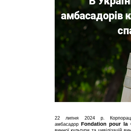
В Україн
амбасадорів к
сп
22 липня 2024 р. Корпораці
Fondation pour la C
амбасадор
винної культури та цивілізацій ви