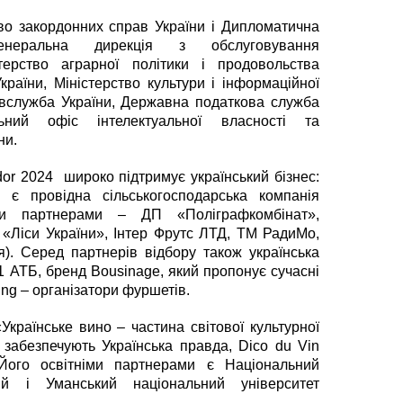
во закордонних справ України і Дипломатична
неральна дирекція з обслуговування
терство аграрної політики і продовольства
країни, Міністерство культури і інформаційної
ивслужба України, Державна податкова служба
льний офіс інтелектуальної власності та
ни.
or 2024 широко підтримує український бізнес:
 є провідна сільськогосподарська компанія
ми партнерами – ДП «Поліграфкомбінат»,
«Ліси України», Інтер Фрутс ЛТД, ТМ РадиМо,
ія). Серед партнерів відбору також українська
 АТБ, бренд Bousinage, який пропонує сучасні
ring – організатори фуршетів.
Українське вино – частина світової культурної
 забезпечують Українська правда, Dico du Vin
. Його освітніми партнерами є Національний
гій і Уманський національний університет