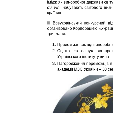
імідж як виноробної держави світу
du Vin
, набувають світового визн
країни».
III Всеукраїнський конкурсний в
організовано Корпорацією «Укрвин
три етапи:
Прийом заявок від виноробни
Оцінка «в сліпу» вин-прет
Українського інституту вина –
Нагородження переможців ві
академії МЗС України – 30 се