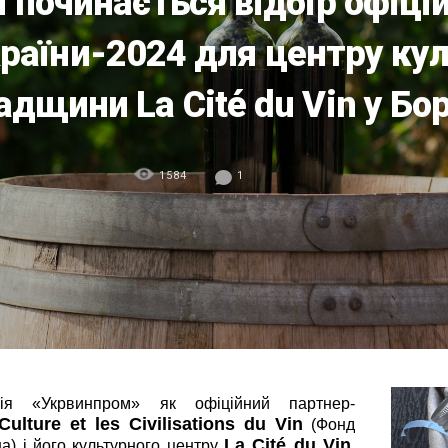
і починається відбір офіці
раїни-2024 для центру кул
адщини La Cité du Vin у Бо
1584
1
я «Укрвинпром» як офіційний партнер-
ulture et les Civilisations du Vin
(Фонд
La Cité du Vin
на) і його культурного центру
,