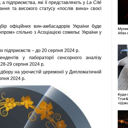
, а підприємства, які її представляють у
La Cité
ання та високого статусу «послів вина» своєї
ідбір офіційних вин-амбасадорів України буде
Створ
пром» спільно з Асоціацією сомельє України у
старе
Бабус
х підприємств – до 20 серпня 2024 р.
ендентів у лабораторії сенсорного аналізу
 28-29 серпня 2024 р.
дбору на урочистій церемонії у Дипломатичній
рпня 2024 р.
27 ро
відс
благо