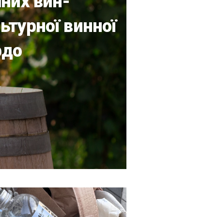
йних вин-
ьтурної винної
рдо