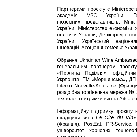
Партнерами проєкту є Міністерст
академія МЗС України, Ге
іноземних представництв, Мініс
України, Міністерство економіки У
політики України, Держпродспож
України, Український націона
інновацій, Асоціація сомельє Украї
Обрання Ukrainian Wine Ambassad
генеральним партнером проєкту
«Перлина Поділля», офіційни
Укрпошта, ТМ «Моршинська», ДП 
Interco Nouvelle-Aquitaine (Франц
роздрібна торгівельна мережа № 1
технології витримки вин та Artcate
Інформаційну підтримку проєкту «
La Cité du Vin
спадщини вина
»
(Франція), PostEat, PR-Service
університет харчових техноло
садівництва.