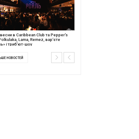
ентальний фільм “Будинок “Слово”
йською покажуть в країнах Європи,
і та США
ЬШЕ НОВОСТЕЙ