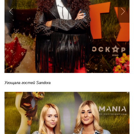
Previous
Nex
Угощал
а
гостей
Sandora