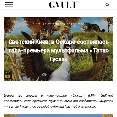
CULTURE
27 АПРЕЛЯ 2018, 12:05
Светский Киев: в Оскаре состоялась
гала-премьера мультфильма «Татко
Гусак»
1709
0
В
чера, 26
апреля
в
кинотеатре «Оскар» (МФК Gulliver)
состоял
а
с
ь
гала-прем
ье
ра мульт
фильма
от создателей «Шрека»
–
«Татко Гусак», со звездой дубляжа Настей Каменских.