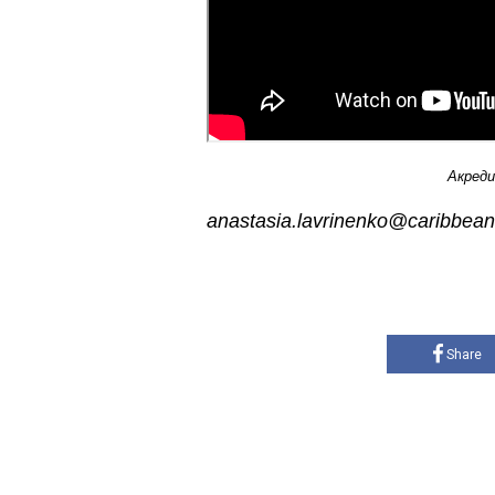
Акреди
anastasia.lavrinenko@caribbea
Share