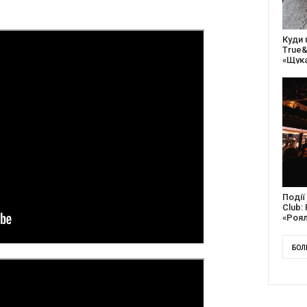
27 ро
відс
благо
Докум
англі
Канад
БОЛ