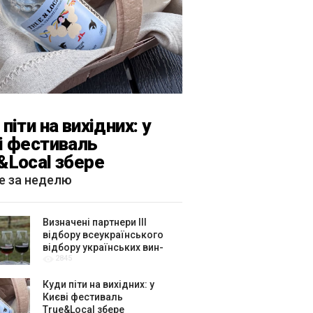
піти на вихідних: у
і фестиваль
&Local збере
тярів, лекторів і гурт
е за неделю
каРиба»
Визначені партнери ІІІ
відбору всеукраїнського
відбору українських вин-
2845
амбасадорів
Куди піти на вихідних: у
Києві фестиваль
True&Local збере