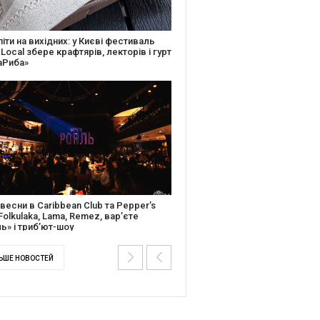
ків музичної історії: Caribbean Club
вяткує День Народження серією
дійних подій
ентальний фільм “Будинок “Слово”
йською покажуть в країнах Європи,
і та США
ЬШЕ НОВОСТЕЙ