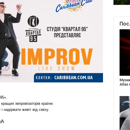
Пос
Створ
старе
Бабус
95».
 кращих імпровізаторів країни.
і надірвати живіт від сміху.
gA