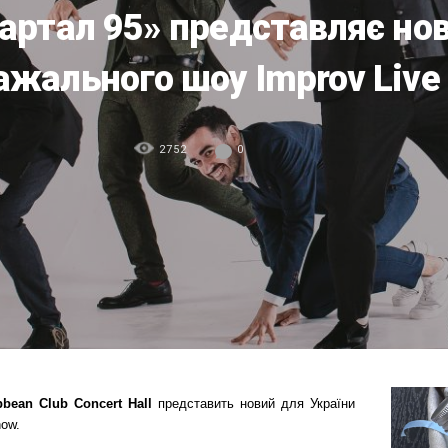
вартал 95» представляє но
ажального шоу Improv Live
2752
0
bbean
Club
Concert
Hall
представить новий для України
ow.