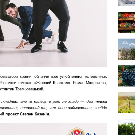
овізатори країни, обличчя вже улюбленних телевізійних
 «Розсміши коміка», «Жіночий Квартал»: Роман Міщеряков,
стянтин Трембовецький.
складний, але їм палець в рот не клади — дай тільки
спективні, впевнений те, чим вони займаються, знайде
ий проект Степан Казанін.