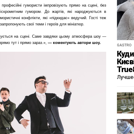
професійні гумористи імпровізують прямо на сцені, без
іскрометним гумором. До жартів, які народжуються в
мористичні конфлікти, які «підкидає» ведучий. Гості теж
запропонують свої теми і героїв для мініатюр.
жується на сцені. Саме завдяки цьому атмосфера шоу —
рямо тут і прямо зараз.»,
— коментують автори шоу.
GASTRO
Куди 
Києв
True
краф
Лучше
«Щу