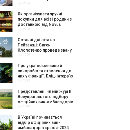
2394
крафтярів, лекторів і гурт
«ЩукаРиба»
Як організувати зручні
покупки для всієї родини з
доставкою від Novus
2208
Останні дні літа на
Пейзажці: Євген
Клопотенко проведе звану
1709
вечерю присвячену Києву
Про українське вино й
виноробів та ставлення до
них у Франції. Бліц-інтерв’ю
1659
з керівниками музею вина
La Cité du Vin в Бордо
Представлені члени журі ІІІ
Всеукраїнського відбору
офіційних вин-амбасадорів
1610
України
В Україні починається
відбір офіційних вин-
амбасадорів країни-2024