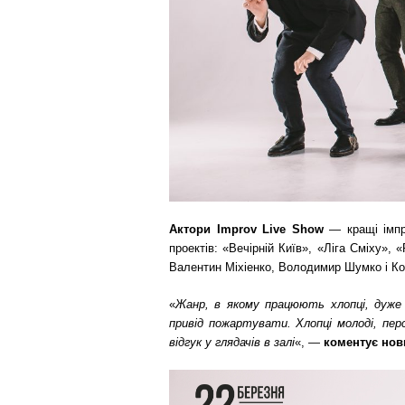
Актори
Improv
Live
Show
— кращі імпр
проектів: «Вечірній Київ», «Ліга Сміху»,
Валентин Міхіенко, Володимир Шумко і Ко
«
Жанр, в якому працюють хлопці, дуже 
привід пожартувати. Хлопці молоді, пер
відгук у глядачів в залі
«, —
коментує нов