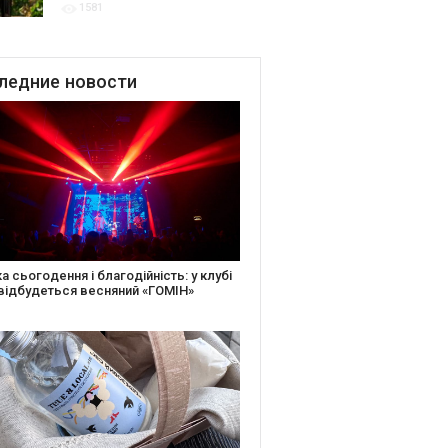
1581
для центру культурної
винної спадщини La Cité du
Vin у Бордо
ледние
новости
іть святкову листівку та допоможіть
ньким: майстер-клас від БФ «Юлині
і» на «Арт-завод Платформа»