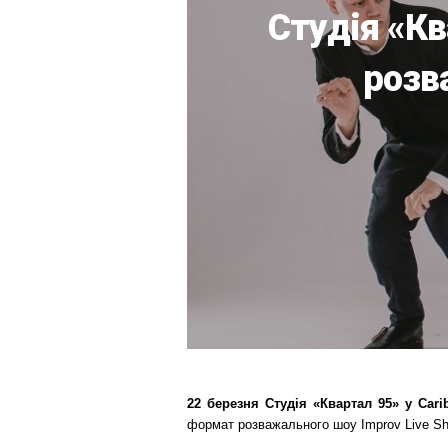
Студія «К
розв
22 березня Студія «Квартал 95» у
Cari
формат розважального шоу Improv Live Sh