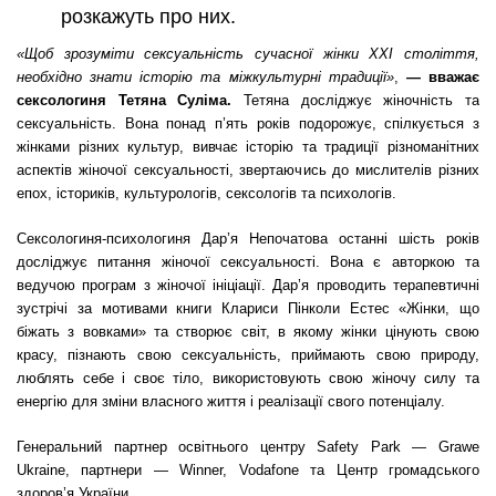
розкажуть про них.
«Щоб зрозуміти cексуальність сучасної жінки XXI століття,
необхідно знати історію та міжкультурні традиції»
,
— вважає
сексологиня
Тетяна Суліма.
Тетяна досліджує жіночність та
сексуальність. Вона понад п’ять років подорожує, спілкується з
жінками різних культур, вивчає історію та традиції різноманітних
аспектів жіночої сексуальності, звертаючись до мислителів різних
епох, істориків, культурологів, сексологів та психологів.
Сексологиня-психологиня
Дар’я Непочатова
останні шість років
досліджує питання жіночої сексуальності. Вона є авторкою та
ведучою програм з жіночої ініціації.
Дар’я
проводить терапевтичні
зустрічі за мотивами книги Клариси Пінколи Естес «Жінки, що
біжать з вовками» та створює світ, в якому жінки цінують свою
красу, пізнають свою сексуальність, приймають свою природу,
люблять себе і своє тіло, використовують свою жіночу силу та
енергію для зміни власного життя і реалізації свого потенціалу.
Генеральний партнер освітнього центру Safety Park — Grawe
Ukraine, партнери — Winner, Vodafone та Центр громадського
здоров’я України.