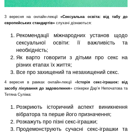
3 вересня на онлайн-лекції
«Сексуальна освіта: від табу до
європейських стандартів»
слухачі дізнаються:
Рекомендації міжнародних установ щодо
сексуальної освіти: її важливість та
необхідність;
Як варто говорити з дітьми про секс на
різних етапах їх життя;
Все про захищений та незахищений секс.
4 вересня в рамках онлайн-лекції «
Історія секс-іграшок: від
засобу лікування до задоволення
»
спікерки Дар’я Непочатова та
Тетяна Суліма:
Розкриють історичний аспект виникнення
вібратора та перше його призначення;
Розкажуть про пізні секс-іграшки;
Продемонструють сучасні секс-іграшки та