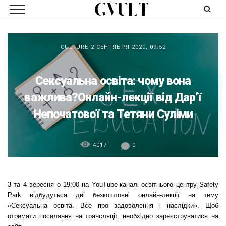
CULTURE
2 СЕНТЯБРЯ 2020, 09:52
Сексуальна освіта: чому вона
важлива?Онлайн-лекції від Дар’ї
Непочатової та Тетяни Суліми
4017
0
3 та 4 вересня о 19:00 на
YouTube-каналі
освітнього центру
Safety
Park відбудуться дві безкоштовні онлайн-лекції на тему
«
Сексуальна освіта. Все про задоволення і наслідки». Щоб
отримати посилання на трансляції, необхідно зареєструватися
на