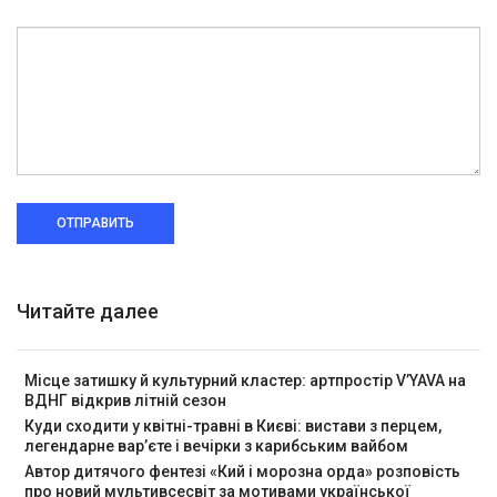
ОТПРАВИТЬ
Читайте далее
Місце затишку й культурний кластер: артпростір V’YAVA на
ВДНГ відкрив літній сезон
Куди сходити у квітні-травні в Києві: вистави з перцем,
легендарне вар’єте і вечірки з карибським вайбом
Автор дитячого фентезі «Кий і морозна орда» розповість
про новий мультивсесвіт за мотивами української