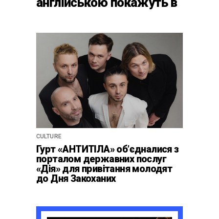
англійською покажуть в
країнах Європи, Канаді
та США
CULTURE
Гурт «АНТИТІЛА» обʼєдналися з
порталом державних послуг
«Дія» для привітання молодят
до Дня Закоханих