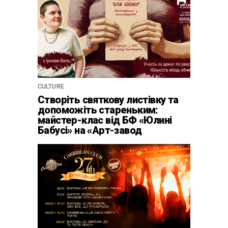
CULTURE
Створіть святкову листівку та
допоможіть стареньким:
майстер-клас від БФ «Юлині
Бабусі» на «Арт-завод
Платформа»