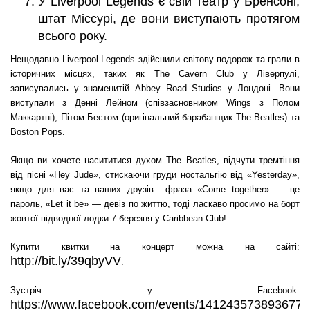
У Liverpool Legends є свій театр у Бренсоні,
штат Міссурі, де вони виступають протягом
всього року.
Нещодавно Liverpool Legends здійснили світову подорож та грали в
історичних місцях, таких як The Cavern Club у Ліверпулі,
записувались у знаменитій Abbey Road Studios у Лондоні. Вони
виступали з Денні Лейном (співзасновником Wings з Полом
Маккартні), Пітом Бестом (оригінальний барабанщик The Beatles) та
Boston Pops.
Якщо ви хочете насититися духом The Beatles, відчути тремтіння
від пісні «Hey Jude», стискаючи груди ностальгію від «Yesterday»,
якщо для вас та ваших друзів фраза «Come together» — це
пароль, «Let it be» — девіз по життю, тоді ласкаво просимо на борт
жовтої підводної лодки 7 березня у Caribbean Club!
Купити квитки на концерт можна на сайті:
http://bit.ly/39qbyVV
.
Зустріч у Facebook:
https://www.facebook.com/events/1412435738936778