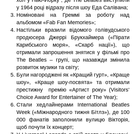
хол у Нью-Йорку , де The Beatles виступили
у 1964 році відразу після шоу Еда Салівана;
Номіновані на Греммі за роботу над
альбомом «Fab Fan Memories»;
Настільки вразили відомого голівудського
продюсера Джеррі Брукхаймера («Пірати
Карибського моря», «Скарб нації»), що
отримали запрошення знятися у фільмі про
The Beatles – групі, що назавжди змінила
розвиток музики та світу;
Були нагороджені як «Кращий гурт», «Краще
шоу», «Краще шоу-посвята» та отримали
престижну премію «Артист року» (Visitors’
Choice Award for Entertainer of The Year);
Стали хедлайнерами International Beatles
Week («Міжнародного тижня Бітлз»), де 100
000 фанатів заполонили вулицю Вікторія,
щоб почути їх концерт;