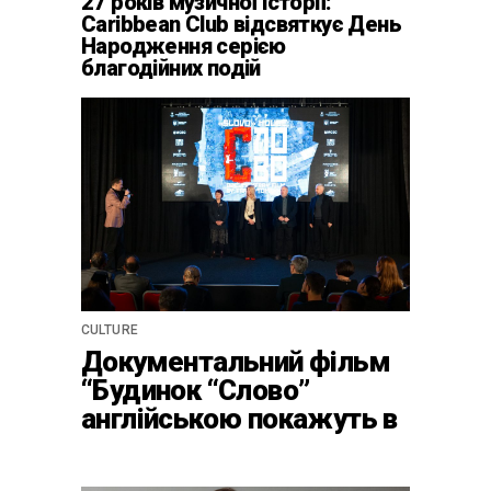
27 років музичної історії:
Caribbean Club відсвяткує День
Народження серією
благодійних подій
CULTURE
Документальний фільм
“Будинок “Слово”
англійською покажуть в
країнах Європи, Канаді
та США