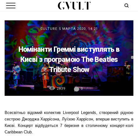
CULTURE
5 МАРТА 2020, 14:21
Номінанти Греммі виступлять в
Києві з програмою The Beatles
Tribute Show
2839
0
Всесвітньо відомий колектив Liverpool Legends, створений рідною
сестрою Джорджа Харрісона, Луїзою Харрісон, вперше виступить в
Києві. Концерт відбудеться 7 березня в столичному концерт-холі
Caribbean Club.