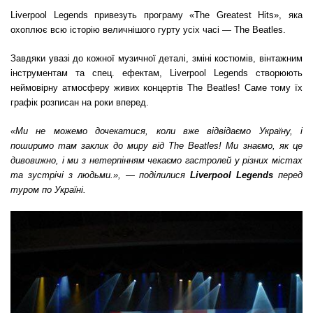
Liverpool Legends привезуть програму «The Greatest Hits», яка
охоплює всю історію величнішого гурту усіх часі — The Beatles.
Завдяки увазі до кожної музичної деталі, зміні костюмів, вінтажним
інструментам та спец. ефектам, Liverpool Legends створюють
неймовірну атмосферу живих концертів The Beatles! Саме тому їх
графік розписан на роки вперед.
«Ми не можемо дочекатися, коли вже відвідаємо Україну, і
поширимо там заклик до миру від The Beatles! Ми знаємо, як це
дивовижно, і ми з нетерпінням чекаємо гастролей у різних містах
та зустрічі з людьми.»,
— поділилися
Liverpool Legends
перед
туром по Україні.