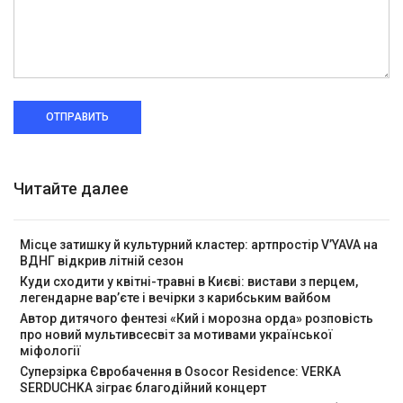
ОТПРАВИТЬ
Читайте далее
Місце затишку й культурний кластер: артпростір V’YAVA на
ВДНГ відкрив літній сезон
Куди сходити у квітні-травні в Києві: вистави з перцем,
легендарне вар’єте і вечірки з карибським вайбом
Автор дитячого фентезі «Кий і морозна орда» розповість
про новий мультивсесвіт за мотивами української
міфології
Суперзірка Євробачення в Osocor Residence: VERKA
SERDUCHKA зіграє благодійний концерт