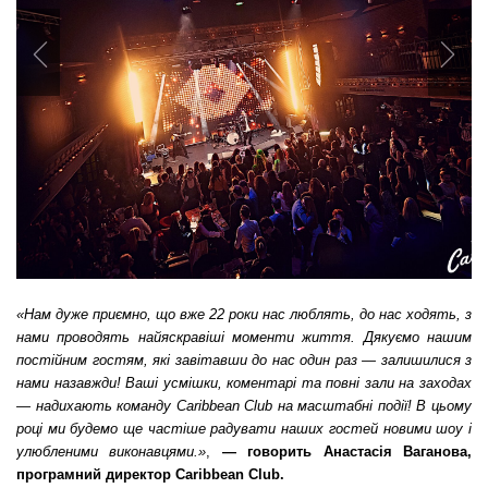
Previous
Nex
«Нам дуже приємно, що вже 22 роки нас люблять, до нас ходять, з
нами проводять найяскравіші моменти життя. Дякуємо нашим
постійним гостям, які завітавши до нас один раз — залишилися з
нами назавжди! Ваші усмішки, коментарі та повні зали на заходах
— надихають команду Caribbean Club на масштабні події! В цьому
році ми будемо ще частіше радувати наших гостей новими шоу і
улюбленими виконавцями.»
,
— говорить Анастасія Ваганова,
програмний директор Caribbean Club.