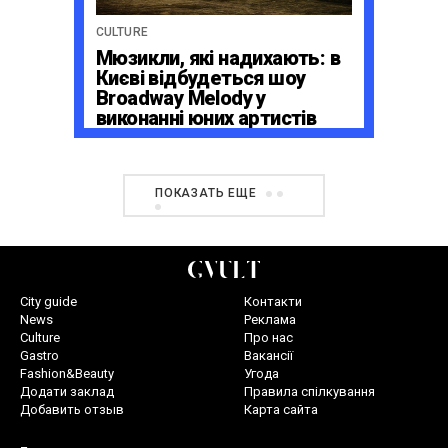
CULTURE
Мюзикли, які надихають: в
Києві відбудеться шоу
Broadway Melody у
виконанні юних артистів
Broadway Kids Studio
ПОКАЗАТЬ ЕЩЕ
City guide
Контакти
News
Реклама
Culture
Про нас
Gastro
Вакансії
Fashion&Beauty
Угода
Додати заклад
Правила спілкування
Добавить отзыв
Карта сайта