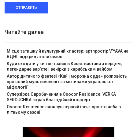
ОТПРАВИТЬ
Читайте далее
Місце затишку й культурний кластер: артпростір V’YAVA на
ВДНГ відкрив літній сезон
Куди сходити у квітні-травні в Києві: вистави з перцем,
легендарне вар’єте і вечірки з карибським вайбом
Автор дитячого фентезі «Кий і морозна орда» розповість
про новий мультивсесвіт за мотивами української
міфології
Суперзірка Євробачення в Osocor Residence: VERKA
SERDUCHKA зіграє благодійний концерт
Osocor Residence анонсує перший івент просто неба в
літньому сезоні