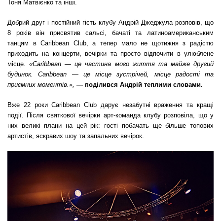
Тоня Матвієнко та інші.
Добрий друг і постійний гість клубу Андрій Джеджула розповів, що
8 років він присвятив сальсі, бачаті та латиноамериканським
танцям в Caribbean Club, а тепер мало не щотижня з радістю
приходить на концерти, вечірки та просто відпочити в улюблене
місце.
«Caribbean — це частина мого життя та майже другий
будинок. Caribbean — це місце зустрічей, місце радості та
приємних моментів.»,
— поділився Андрій теплими словами.
Вже 22 роки Caribbean Club дарує незабутні враження та кращі
події. Після святкової вечірки арт-команда клубу розповіла, що у
них великі плани на цей рік: гості побачать ще більше топових
артистів, яскравих шоу та запальних вечірок.