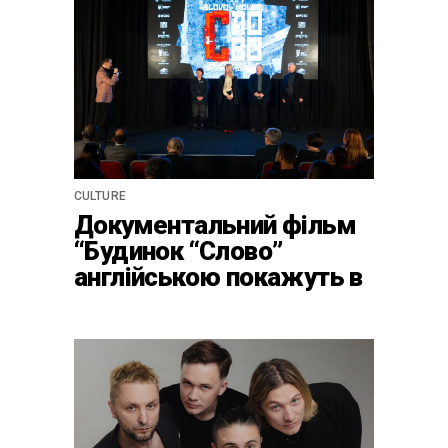
CULTURE
Документальний фільм
“Будинок “Слово”
англійською покажуть в
країнах Європи, Канаді
та США