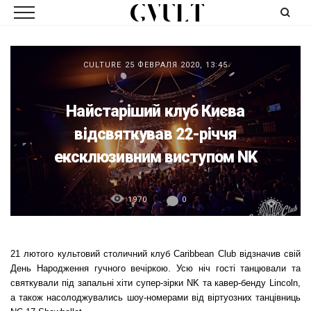
CULTURE
25 ФЕВРАЛЯ 2020, 13:45
Найстаріший клуб Києва
відсвяткував 22-річчя
ексклюзивним виступом NK
1970
0
21 лютого культовий столичний клуб Caribbean Club відзначив свій
День Народження гучного вечіркою. Усю ніч гості танцювали та
святкували під запальні хіти супер-зірки NK та кавер-бенду Lincoln,
а також насолоджувались шоу-номерами від віртуозних танцівниць