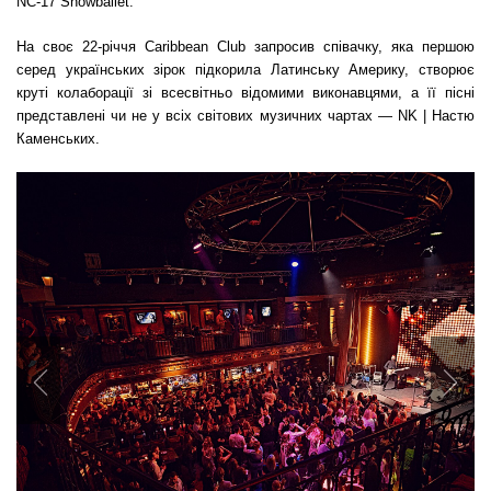
NC-17 Showballet.
На своє 22-річчя Caribbean Club запросив співачку, яка першою
серед українських зірок підкорила Латинську Америку, створює
круті колаборації зі всесвітньо відомими виконавцями, а її пісні
представлені чи не у всіх світових музичних чартах — NK | Настю
Каменських.
Previous
Nex