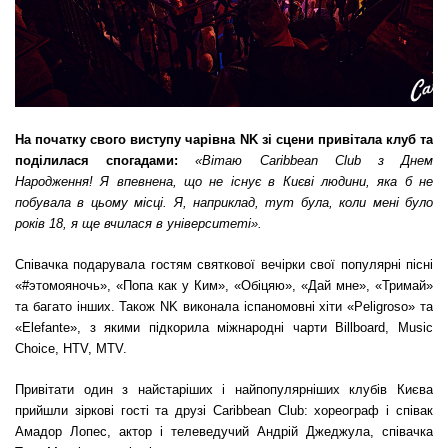
На початку свого виступу чарівна NK зі сцени привітала клуб та
поділилася спогадами:
«Вітаю Caribbean Club з Днем
Народження! Я впевнена, що не існує в Києві людини, яка б не
побувала в цьому місці. Я, наприклад, тут була, коли мені було
років 18, я ще вчилася в університеті».
Співачка подарувала гостям святкової вечірки свої популярні пісні
«#этомояночь», «Попа как у Ким», «Обіцяю», «Дай мне», «Тримай»
та багато інших. Також NK виконала іспаномовні хіти «Peligroso» та
«Elefante», з якими підкорила міжнародні чарти Billboard, Music
Choice, HTV, MTV.
Привітати один з найстаріших і найпопулярніших клубів Києва
прийшли зіркові гості та друзі Caribbean Club: хореограф і співак
Амадор Лопес, актор і телеведучий Андрій Джеджула, співачка