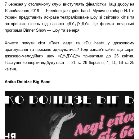
7 березня у столичному клубі виступлять фіналістки Нацвідбору на
Євробачення-2019 — Freedom jazz girls band. Музичне кабаре №1 в
Україні представить яскраве театралізоване шоу зі світових хітів та
авторських пісень під назвою «ДУ-ДУ-ДУ». Це формат вечірньої
програми Dinner Show — шоу та вечеря.
Хочете почути хіти «Тает лёд» та «Du hast» у джазовому
аранжуванні та приємно здивуватись? Тоді запам’ятайте, що серія
джазово-мелодійних шоу «ДУ-ДУ-ДУ» триватиме до 25 квітня.
Наступні концерти відбудуться — 21 та 28 березня; 4, 11, 18 та 25
квітня.
Aniko Dolidze Big Band