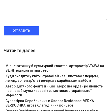
ОТПРАВИТЬ
Читайте далее
Місце затишку й культурний кластер: артпростір V’YAVA на
ВДНГ відкрив літній сезон
Куди сходити у квітні-травні в Києві: вистави з перцем,
легендарне вар’єте і вечірки з карибським вайбом
Автор дитячого фентезі «Кий і морозна орда» розповість
про новий мультивсесвіт за мотивами української
міфології
Суперзірка Євробачення в Osocor Residence: VERKA
SERDUCHKA зіграє благодійний концерт
Osocor Residence анонсує перший івент просто неба в