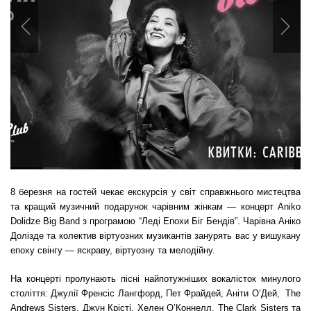
Previous
Nex
8 березня на гостей чекає екскурсія у світ справжнього мистецтва
та кращий музичний подарунок чарівним жінкам — концерт Aniko
Dolidze Big Band з програмою “Леді Епохи Біг Бендів”. Чарівна Аніко
Долізде та колектив віртуозних музикантів занурять вас у вишукану
епоху свінгу — яскраву, віртуозну та мелодійну.
На концерті пролунають пісні найпотужніших вокалісток минулого
століття: Джулії Френсіс Лангфорд, Пет Фрайдей, Аніти О’Дей, The
Andrews Sisters, Джун Крісті, Хелен О’Коннелл, The Clark Sisters та