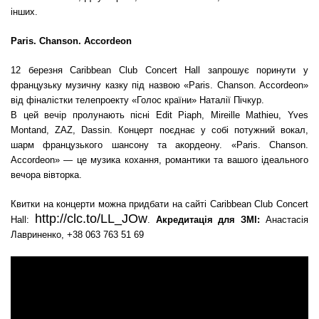
інших.
Paris. Chanson. Accordeon
12 березня Caribbean Club Concert Hall запрошує поринути у
французьку музичну казку під назвою «Paris. Chanson. Accordeon»
від фіналістки телепроекту «Голос країни» Наталії Пічкур.
В цей вечір пролунають пісні Edit Piaph, Mireille Mathieu, Yves
Montand, ZAZ, Dassin. Концерт поєднає у собі потужний вокал,
шарм французького шансону та акордеону. «Paris. Chanson.
Accordeon» — це музика кохання, романтики та вашого ідеального
вечора вівторка.
Квитки на концерти можна придбати на сайті Caribbean Club Concert
http://clc.to/LL_JOw
Hall:
.
Акредитація для ЗМІ:
Анастасія
Лавриненко, +38 063 763 51 69