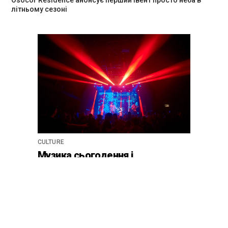
літньому сезоні
CULTURE
Музика сьогодення і
благодійність: у клубі Atlas
відбудеться весняний «ГОМІН»