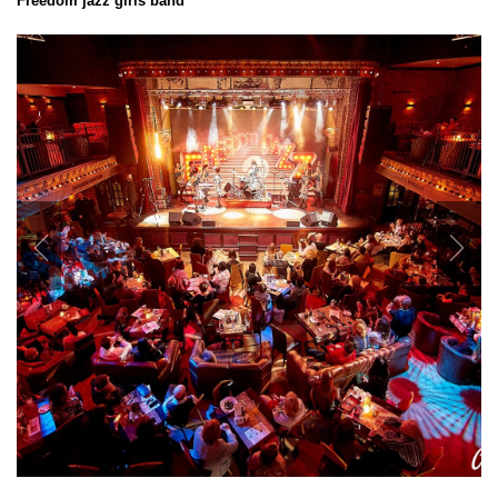
Freedom jazz girls band
Previous
Nex