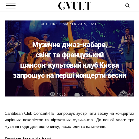
CULTURE
5 МАРТА 2019, 15:19
Музичне джаз-кабаре,
свінг та французький
шансон: культовий клуб Києва
запрошує на перші концерти весни
1086
0
Caribbean Club Concert-Hall запрошує зустрічати весну на концертах
чарівних вокалісток та віртуозних музикантів. До вашої уваги три
музичні події для відпочинку, насолоди та натхнення.