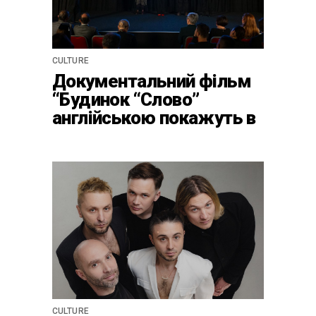
CULTURE
Документальний фільм
“Будинок “Слово”
англійською покажуть в
країнах Європи, Канаді
та США
CULTURE