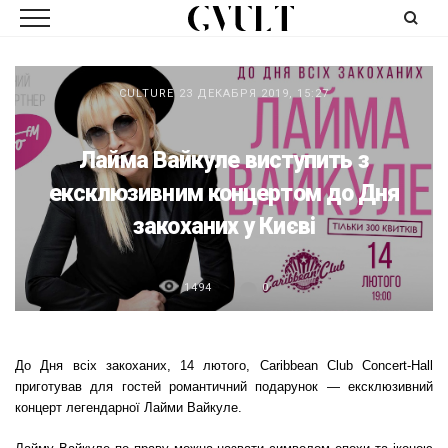
CULTURE
23 ДЕКАБРЯ 2019, 15:27
Лайма Вайкуле виступить з
ексклюзивним концертом до Дня
закоханих у Києві
1494
0
До Дня всіх закоханих, 14 лютого, Caribbean Club Concert-Hall
приготував для гостей романтичний
подарунок — ексклюзивний
концерт легендарної Лайми Вайкуле.