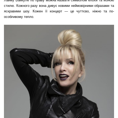
Лайму Вайкуле по праву можна назвати
символом епохи та іконою
стилю. Кожного разу вона дивує новими неймовірними образами та
яскравими шоу. Кожен її концерт — це чуттєво, ніжно та по-
особливому тепло.