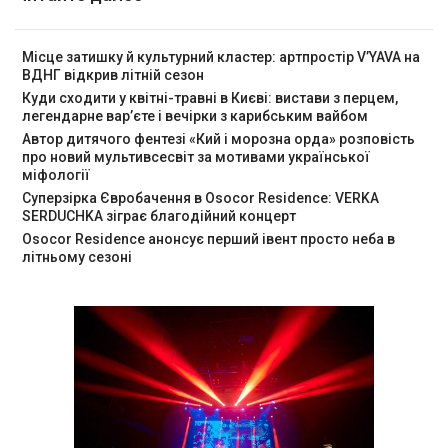
Місце затишку й культурний кластер: артпростір V’YAVA на
ВДНГ відкрив літній сезон
Куди сходити у квітні-травні в Києві: вистави з перцем,
легендарне вар’єте і вечірки з карибським вайбом
Автор дитячого фентезі «Кий і морозна орда» розповість
про новий мультивсесвіт за мотивами української
міфології
Суперзірка Євробачення в Osocor Residence: VERKA
SERDUCHKA зіграє благодійний концерт
Osocor Residence анонсує перший івент просто неба в
літньому сезоні