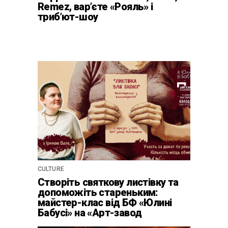
Remez, вар’єте «Рояль» і
триб’ют-шоу
CULTURE
Створіть святкову листівку та
допоможіть стареньким:
майстер-клас від БФ «Юлині
Бабусі» на «Арт-завод
Платформа»