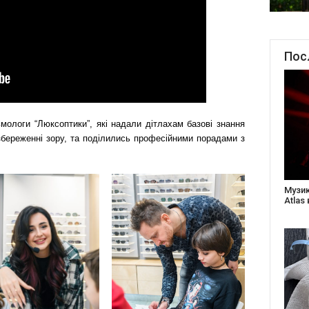
Пос
мологи “Люксоптики”, які надали дітлахам базові знання
збереженні зору, та поділились професійними порадами з
Створ
старе
Бабус