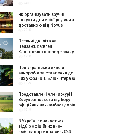
2401
крафтярів, лекторів і гурт
«ЩукаРиба»
Як організувати зручні
покупки для всієї родини з
доставкою від Novus
2210
Останні дні літа на
Пейзажці: Євген
Клопотенко проведе звану
1710
вечерю присвячену Києву
Про українське вино й
виноробів та ставлення до
них у Франції. Бліц-інтерв’ю
1659
з керівниками музею вина
La Cité du Vin в Бордо
Представлені члени журі ІІІ
Всеукраїнського відбору
офіційних вин-амбасадорів
1619
України
В Україні починається
відбір офіційних вин-
амбасадорів країни-2024