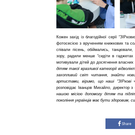
Кожен захід із благодійної серії “ЗІРко
фотосесією з врученням книжкових та сол
співали пісень, обіймались, танцювали
зору, радили менше “сидіти в гаджетах 
мотивували дітей до досягнення власних
дітям такої вразливої категорії відвол
захопливий світ читання, знайти нов
артистами, віримо, що наші “ЗІРкові 
розповідає Іванцов Михайло, директор з
нашою місією допомогу дітям та підлі
покоління українців має бути здоровим, 
Share