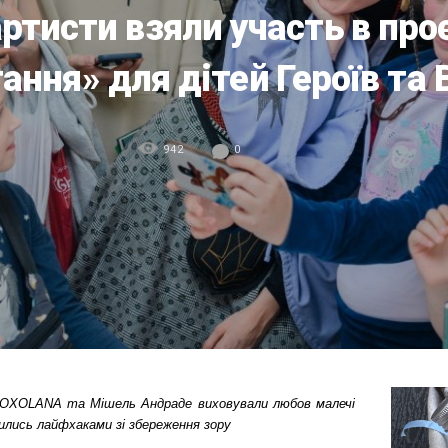
артисти взяли участь в проє
ання» для дітей Героїв та
942
0
, ROXOLANA та Мішель Андраде виховували любов малечі
лились лайфхаками зі збереження зору