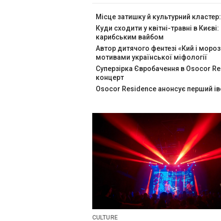
Місце затишку й культурний кластер:
Куди сходити у квітні-травні в Києві:
карибським вайбом
Автор дитячого фентезі «Кий і мороз
мотивами української міфології
Суперзірка Євробачення в Osocor Re
концерт
Osocor Residence анонсує перший іве
CULTURE