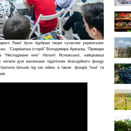
рого Лева” були підібрані твори сучасних українських
тенко, “Скарбничка історій” Володимира Аренєва, “Примари
 “Несподіване кіно” Наталії Ясіновської, найцікавіші
с читали для маленьких підопічних благодійного фонду
втратили батьків під час війни, а також фондів “Інші” та
ців.