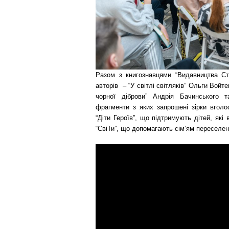
Разом з книгознавцями “Видавництва Ста
авторів – “У світлі світляків” Ольги Вой
чорної діброви” Андрія Бачинського та
фрагменти з яких запрошені зірки вголо
“Діти Героїв”, що підтримують дітей, які 
“СвіТи”, що допомагають сімʼям переселен