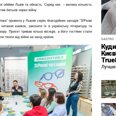
ї обійми Львів та область. Серед них – велика кількість
тив батьків через війну.
ика” провела у Львові серію благодійних заходів “ЗІРкові
 читання книжок, закохати їх в українську літературу та
ору. Проєкт тривав кілька місяців, а його гостями стали
и тікати від війни на захід країни.
GASTRO
Куди 
Києв
True
краф
Лучше
«Щу