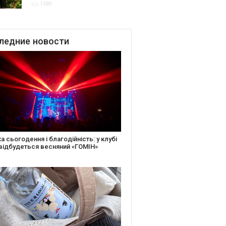
1583
для центру культурної
винної спадщини La Cité du
Vin у Бордо
ледние
новости
іть святкову листівку та допоможіть
ньким: майстер-клас від БФ «Юлині
і» на «Арт-завод Платформа»