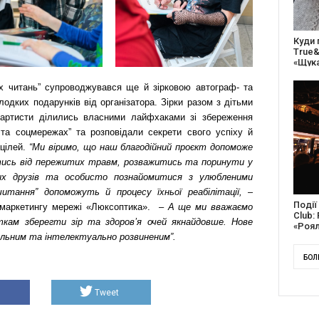
27 ро
відс
благо
вих читань” супроводжувався ще й зірковою автограф- та
одких подарунків від організатора. Зірки разом з дітьми
, артисти ділились власними лайфхаками зі збереження
та соцмережах” та розповідали секрети свого успіху й
 цілей.
“Ми віримо, що наш благодійний проєкт допоможе
іктись від пережитих травм, розважитись та поринути у
их друзів та особисто познайомитися з улюбленими
читання” допоможуть й процесу їхньої реабілітації,
–
Докум
 маркетингу мережі «Люксоптика».
–
А ще ми вважаємо
англі
ткам зберегти зір та здоровʼя очей якнайдовше. Нове
Канад
сильним та інтелектуально розвиненим”.
БОЛ
Tweet