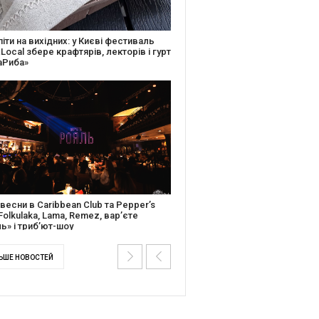
ків музичної історії: Caribbean Club
вяткує День Народження серією
дійних подій
ентальний фільм “Будинок “Слово”
йською покажуть в країнах Європи,
і та США
ЬШЕ НОВОСТЕЙ