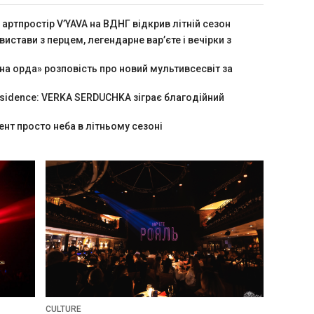
 артпростір V’YAVA на ВДНГ відкрив літній сезон
 вистави з перцем, легендарне вар’єте і вечірки з
на орда» розповість про новий мультивсесвіт за
sidence: VERKA SERDUCHKA зіграє благодійний
нт просто неба в літньому сезоні
CULTURE