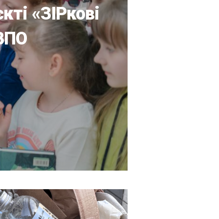
кті «ЗІРкові
 ВПО