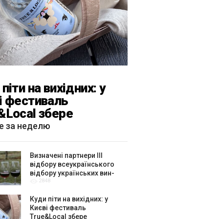
піти на вихідних: у
і фестиваль
&Local збере
тярів, лекторів і гурт
е за неделю
каРиба»
Визначені партнери ІІІ
відбору всеукраїнського
відбору українських вин-
2848
амбасадорів
Куди піти на вихідних: у
Києві фестиваль
True&Local збере