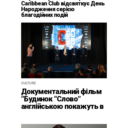
Caribbean Club відсвяткує День
Народження серією
благодійних подій
CULTURE
Документальний фільм
“Будинок “Слово”
англійською покажуть в
країнах Європи, Канаді
та США