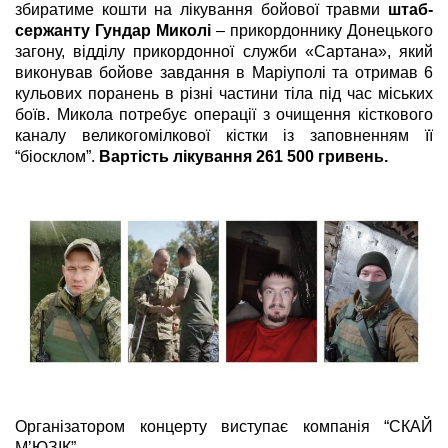
збиратиме кошти на лікування бойової травми
штаб-
сержанту Гундар Миколі
–
прикордоннику Донецького
загону, відділу прикордонної служби «Сартана», який
виконував бойове завдання в Маріуполі та отримав 6
кульових поранень в різні частини тіла під час міських
боїв. Микола потребує операції з очищення кісткового
каналу великогомілкової кістки із заповненням її
“біосклом”.
Вартість лікування 261 500 гривень.
Організатором концерту виступає компанія “СКАЙ
МʼЮЗІК”.