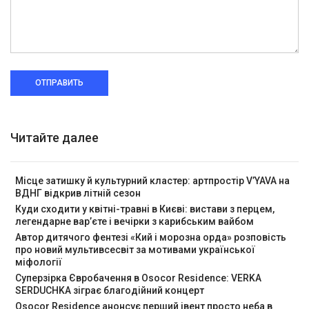
ОТПРАВИТЬ
Читайте далее
Місце затишку й культурний кластер: артпростір V’YAVA на
ВДНГ відкрив літній сезон
Куди сходити у квітні-травні в Києві: вистави з перцем,
легендарне вар’єте і вечірки з карибським вайбом
Автор дитячого фентезі «Кий і морозна орда» розповість
про новий мультивсесвіт за мотивами української
міфології
Суперзірка Євробачення в Osocor Residence: VERKA
SERDUCHKA зіграє благодійний концерт
Osocor Residence анонсує перший івент просто неба в