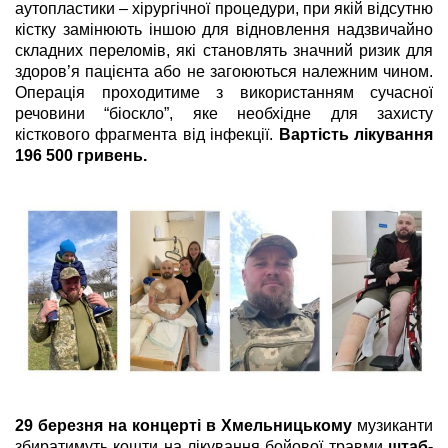
аутопластики – хірургічної процедури, при якій відсутню
кістку замінюють іншою для відновлення надзвичайно
складних переломів, які становлять значний ризик для
здоров’я пацієнта або не загоюються належним чином.
Операція проходитиме з використанням сучасної
речовини “біоскло”, яке необхідне для захисту
кісткового фрагмента від інфекції.
Вартість лікування
196 500 гривень.
29 березня на концерті в Хмельницькому
музиканти
збиратимуть кошти на лікування бойової травми
штаб-