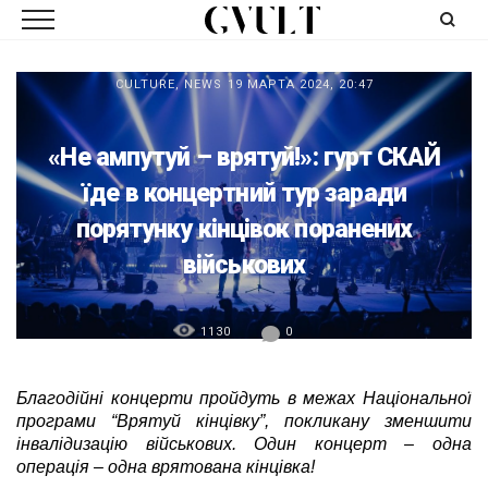
CULTURE
,
NEWS
19 МАРТА 2024, 20:47
«Не ампутуй – врятуй!»: гурт СКАЙ
їде в концертний тур заради
порятунку кінцівок поранених
військових
1130
0
Благодійні концерти пройдуть в межах Національної
програми “Врятуй кінцівку”, покликану зменшити
інвалідизацію військових.
Один концерт – одна
операція – одна врятована кінцівка!