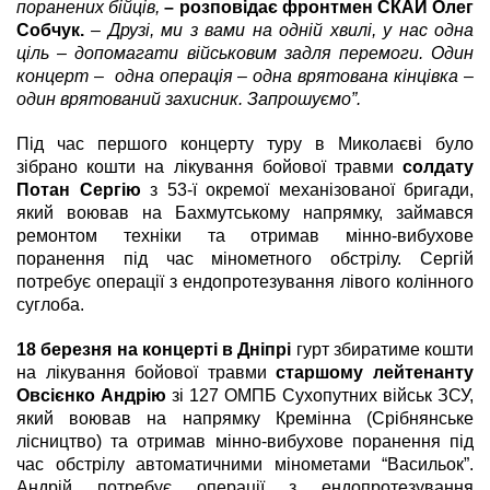
поранених бійців,
– розповідає фронтмен СКАЙ Олег
Собчук.
–
Друзі, ми з вами на одній хвилі, у нас одна
ціль – допомагати військовим задля перемоги.
Один
концерт
–
одна операція
–
одна врятована кінцівка
–
один врятований захисник. Запрошуємо”.
Під час першого концерту туру в Миколаєві було
зібрано кошти на лікування бойової травми
солдату
Потан Сергію
з 53-ї окремої механізованої бригади,
який воював на Бахмутському напрямку, займався
ремонтом техніки та отримав мінно-вибухове
поранення під час мінометного обстрілу. Сергій
потребує операції з ендопротезування лівого колінного
суглоба.
18 березня на концерті в Дніпрі
гурт збиратиме кошти
на
лікування бойової травми
старшому лейтенанту
Овсієнко Андрію
зі 127 ОМПБ Сухопутних військ ЗСУ,
який воював на напрямку Кремінна (Срібнянське
лісництво) та отримав мінно-вибухове поранення під
час обстрілу автоматичними мінометами “Васильок”.
Андрій потребує операції з ендопротезування