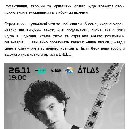
Романтичний, творчий та мрійливий співак буде вражати своїх
прихильників емоційними та глибокими піснями.
Серед яких — улюблені хіти та нові сингли. А саме, «чорне море»,
«вальс під вибухи», також, «бій подушками», піісня, яка 4 роки
“була в шухляді” стала хітом та отримала багато позитивних
коментарів. І звичайно прозвучать кавери: «інша любов», «веди
мене в храм», які з вуличного музиканта Нікіти Леонтьева зробили
відомого українського артиста ENLEO.