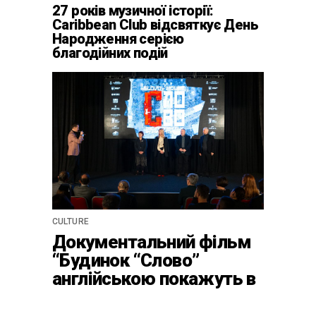
27 років музичної історії:
Caribbean Club відсвяткує День
Народження серією
благодійних подій
CULTURE
Документальний фільм
“Будинок “Слово”
англійською покажуть в
країнах Європи, Канаді
та США