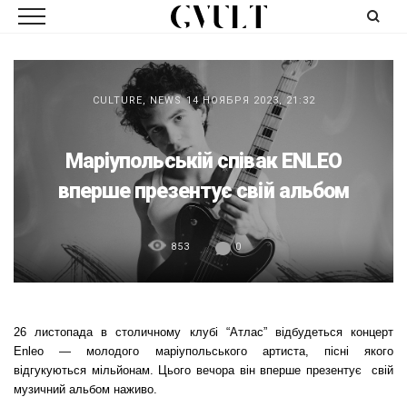
CULTURE
,
NEWS
14 НОЯБРЯ 2023, 21:32
Маріупольській співак ENLEO
вперше презентує свій альбом
853
0
26 листопада в столичному клубі “Атлас” відбудеться концерт
Enleo — молодого маріупольського артиста, пісні якого
відгукуються мільйонам. Цього вечора він вперше презентує свій
музичний альбом наживо.