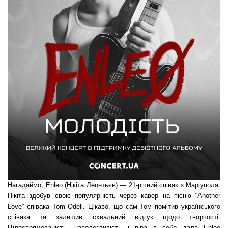
Нагадаймо, Enleo (Нікіта Леонтьєв) — 21-річний співак з Маріуполя.
Нікіта здобув свою популярність через кавер на пісню “Another
Love” співака Tom Odell. Цікаво, що сам Том помітив українського
співака та залишив схвальний відгук щодо творчості.
Цілеспрямованість, наполегливість і віра в себе дала Enleo