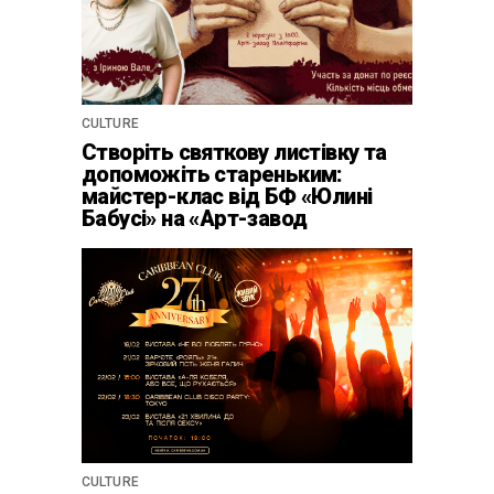
CULTURE
Створіть святкову листівку та
допоможіть стареньким:
майстер-клас від БФ «Юлині
Бабусі» на «Арт-завод
Платформа»
CULTURE