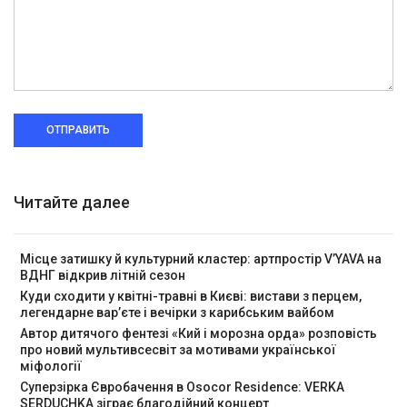
ОТПРАВИТЬ
Читайте далее
Місце затишку й культурний кластер: артпростір V’YAVA на
ВДНГ відкрив літній сезон
Куди сходити у квітні-травні в Києві: вистави з перцем,
легендарне вар’єте і вечірки з карибським вайбом
Автор дитячого фентезі «Кий і морозна орда» розповість
про новий мультивсесвіт за мотивами української
міфології
Суперзірка Євробачення в Osocor Residence: VERKA
SERDUCHKA зіграє благодійний концерт