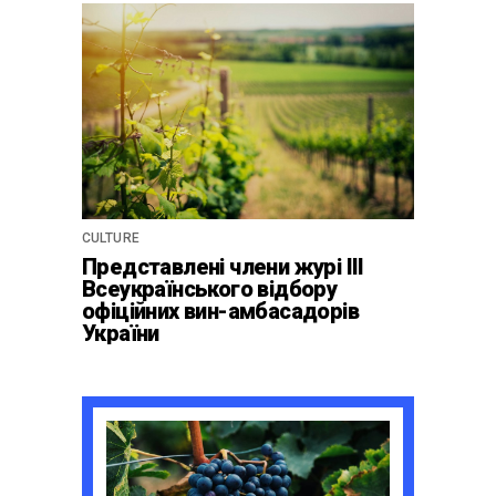
спадщини La Cité du Vin у
Бордо
CULTURE
Представлені члени журі ІІІ
Всеукраїнського відбору
офіційних вин-амбасадорів
України