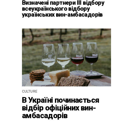
Визначені партнери ІІІ відбору
всеукраїнського відбору
українських вин-амбасадорів
CULTURE
В Україні починається
відбір офіційних вин-
амбасадорів
країни-2024 для центру
культурної винної