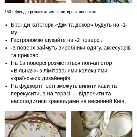
150+ брендів розмістяться на чотирьох поверхах:
Бренди категорії «Дім та декор» будуть на -1-
му.
Гастрономію шукайте на -2 поверсі.
-3 поверх займуть виробники одягу, аксесуарів
та прикрас.
На 1а поверсі розміститься поп-ап стор
«ВільнаЯ» з лімітованими колекціями
українських дизайнерів.
На фудкорті гості зможуть випити кави та
перекусити, а на терасі — відпочити та
насолодитися краєвидами на весняний Київ.