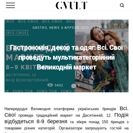
GASTRO
,
NEWS
6 АПРЕЛЯ 2023, 13:28
Гастрономія, декор та одяг: Всі. Свої
проведуть мультикатегорійний
Великодній маркет
5452
0
Всі.
Напередодні Великодня платформа українських брендів
Свої
Подія
проведе традиційний маркет на Десятинній, 12.
відбудеться 8-9 березня
та збере понад 150 брендів з
товарами різних категорій. Організатори запрошують гостей на