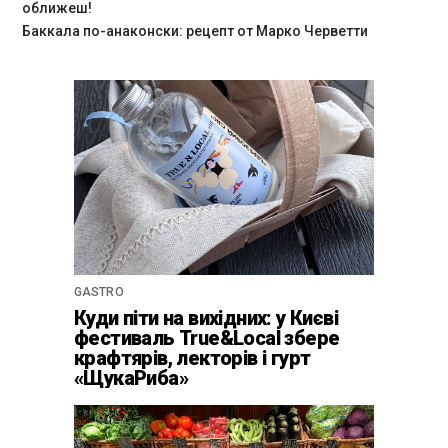
оближеш!
Баккала по-анаконски: рецепт от Марко Черветти
GASTRO
Куди піти на вихідних: у Києві
фестиваль True&Local збере
крафтярів, лекторів і гурт
«ЩукаРиба»