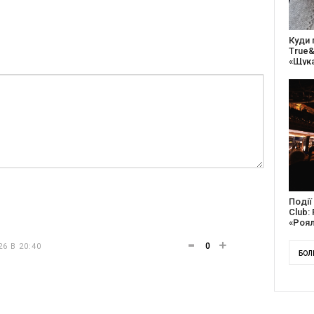
27 ро
відс
благо
Докум
англі
Канад
0
6 В 20:40
БОЛ