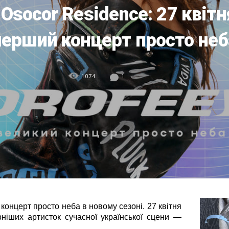
Osocor Residence: 27 квітн
перший концерт просто неб
1074
1
онцерт просто неба в новому сезоні. 27 квітня
ніших артисток сучасної української сцени —