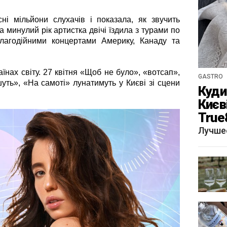
і мільйони слухачів і показала, як звучить
а минулий рік артистка двічі їздила з турами
по
 благодійними концертами Америку, Канаду та
аїнах світу. 27 квітня «Щоб не було», «вотсап»,
GASTRO
уть», «На самоті» лунатимуть у Києві зі сцени
Куди 
Києв
True
краф
Лучше
«Щу