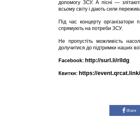
допомогу ЗСУ
.
А пісні — злітають
всьому світу і дають сили пережив
Під час концерту організатори п
спрямують на
потреби
ЗСУ.
Не пропустіть можливість нас
долучитися до
підтримки
наших
вої
http://surl.li/rlldg
Facebook:
https://event.qrcat.lin
Квитки:
Share