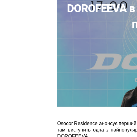
DOROFEEVA в 
Osocor Residence анонсує перший к
там
виступить одна з
найпопуляр
DOROFEEVA.