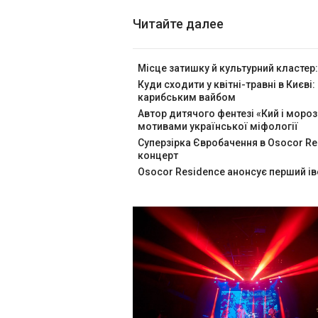
Читайте далее
Місце затишку й культурний кластер:
Куди сходити у квітні-травні в Києві:
карибським вайбом
Автор дитячого фентезі «Кий і мороз
мотивами української міфології
Суперзірка Євробачення в Osocor Re
концерт
Osocor Residence анонсує перший іве