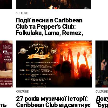
CULTURE
Події весни в Caribbean
Club та Pepper’s Club:
Folkulaka, Lama, Remez,
вар’єте «Рояль» і
триб’ют-шоу
CULTURE
CULTURE
27 років музичної історії:
Док
іть
Caribbean Club відсвяткує
“Буд