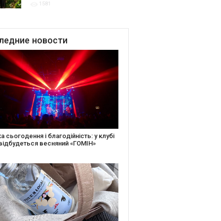
1581
для центру культурної
винної спадщини La Cité du
Vin у Бордо
ледние
новости
іть святкову листівку та допоможіть
ньким: майстер-клас від БФ «Юлині
і» на «Арт-завод Платформа»