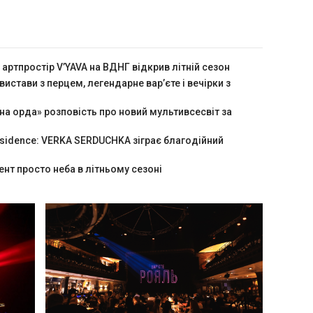
 артпростір V’YAVA на ВДНГ відкрив літній сезон
 вистави з перцем, легендарне вар’єте і вечірки з
на орда» розповість про новий мультивсесвіт за
sidence: VERKA SERDUCHKA зіграє благодійний
нт просто неба в літньому сезоні