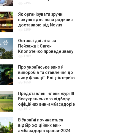
2396
крафтярів, лекторів і гурт
«ЩукаРиба»
Як організувати зручні
покупки для всієї родини з
доставкою від Novus
2209
Останні дні літа на
Пейзажці: Євген
Клопотенко проведе звану
1709
вечерю присвячену Києву
Про українське вино й
виноробів та ставлення до
них у Франції. Бліц-інтерв’ю
1659
з керівниками музею вина
La Cité du Vin в Бордо
Представлені члени журі ІІІ
Всеукраїнського відбору
офіційних вин-амбасадорів
1612
України
В Україні починається
відбір офіційних вин-
амбасадорів країни-2024