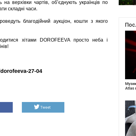
 на верхівки чартів, об’єднують українців
по
ати складні часи.
роведуть благодійний аукціон,
кошти з якого
Пос
олодитися хітами DOROFEEVA просто неба і
нів!
k/dorofeeva-27-04
Створ
старе
Бабус
Tweet