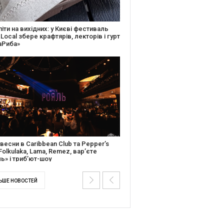
ків музичної історії: Caribbean Club
вяткує День Народження серією
дійних подій
ентальний фільм “Будинок “Слово”
йською покажуть в країнах Європи,
і та США
ЬШЕ НОВОСТЕЙ