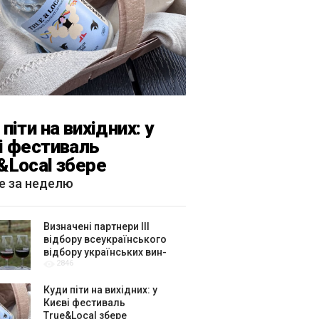
піти на вихідних: у
і фестиваль
&Local збере
тярів, лекторів і гурт
е за неделю
каРиба»
Визначені партнери ІІІ
відбору всеукраїнського
відбору українських вин-
2846
амбасадорів
Куди піти на вихідних: у
Києві фестиваль
True&Local збере