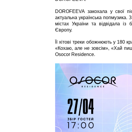
DOROFEEVA закохала у свої пісн
актуальна українська попмузика. З
містах України та відвідала із
Європу.
Її хітові треки обожнюють у 180 кр
«Кохаю, але не зовсім», «Хай пиш
Osocor Residence.