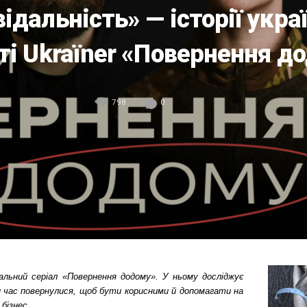
ідальність» — історії укра
ті Ukraїner «Повернення д
798
0
альний серіал «Повернення додому». У ньому досліджує
аїни час повернулися, щоб бути корисними й допомагати на
бізнес.