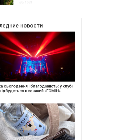
1583
для центру культурної
винної спадщини La Cité du
Vin у Бордо
ледние
новости
іть святкову листівку та допоможіть
ньким: майстер-клас від БФ «Юлині
і» на «Арт-завод Платформа»