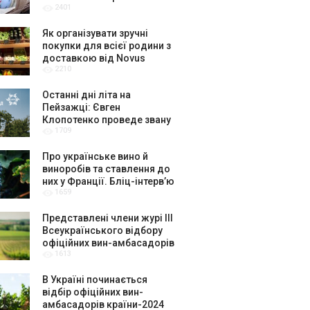
2401
крафтярів, лекторів і гурт
«ЩукаРиба»
Як організувати зручні
покупки для всієї родини з
доставкою від Novus
2210
Останні дні літа на
Пейзажці: Євген
Клопотенко проведе звану
1709
вечерю присвячену Києву
Про українське вино й
виноробів та ставлення до
них у Франції. Бліц-інтерв’ю
1659
з керівниками музею вина
La Cité du Vin в Бордо
Представлені члени журі ІІІ
Всеукраїнського відбору
офіційних вин-амбасадорів
1613
України
В Україні починається
відбір офіційних вин-
амбасадорів країни-2024