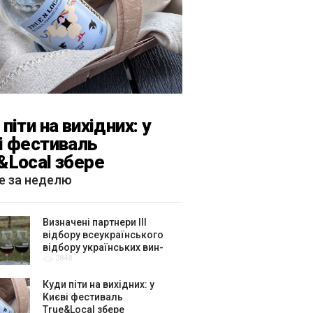
піти на вихідних: у
і фестиваль
&Local збере
тярів, лекторів і гурт
е за неделю
каРиба»
Визначені партнери ІІІ
відбору всеукраїнського
відбору українських вин-
2848
амбасадорів
Куди піти на вихідних: у
Києві фестиваль
True&Local збере