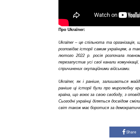
Про Ukraїner:
Ukraїner – це спільнота та організація, 
розповідає історії самим українцям, а т
лютого 2022 р. росія розпочала повно
перезапустив усі свої канали комунікац
спричинених окупаційними військами.
Ukraїner, як і раніше, залишається май
раніше ці історії були про миролюбну к
країна, що воює за свою свободу, з опові
Сьогодні українці діляться досвідом смі
світ також має боротися за демократичні 
Share