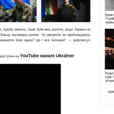
27 ро
відс
благо
ом, треба уявити, яким буде моє життя, якщо України не
Польщі окупована росією. Чи зможете ви продовжувати
оживаєте його зараз? Це і все питання”,
— рефлексує
YouTube каналі Ukraїner
доступна на
Докум
англі
Канад
БОЛ