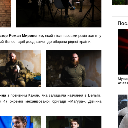
Пос
атор Роман Мироненко,
який після восьми років життя у
ий бізнес, щоб доєднатися до оборони рідної країни.
Створ
старе
Бабус
Анна
з позивним Кажан, яка залишила навчання в Бельгії.
и 47 окремої механізованої бригади «Маґура». Дівчина