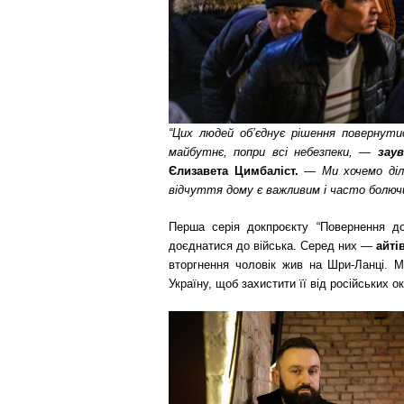
“Цих людей об’єднує рішення повернути
майбутнє, попри всі небезпеки, —
зау
Єлизавета Цимбаліст.
—
Ми хочемо ді
відчуття дому є важливим і часто болюч
Перша серія докпроєкту “Повернення до
доєднатися до війська. Серед них —
айті
вторгнення чоловік жив на Шри-Ланці. 
Україну, щоб захистити її від російських ок