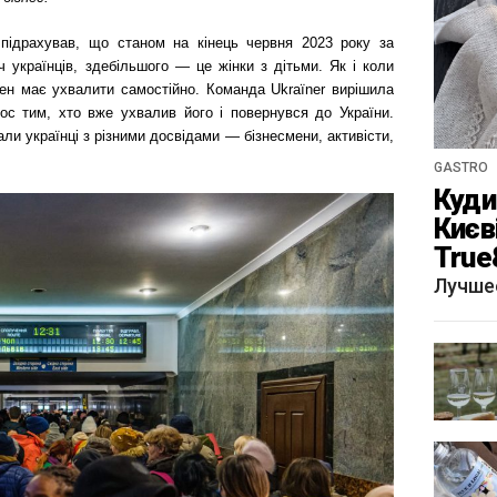
ї підрахував, що станом на кінець червня 2023 року за
 українців, здебільшого — це жінки з дітьми. Як і коли
ен має ухвалити самостійно. Команда Ukraїner вирішила
лос тим, хто вже ухвалив його і повернувся до України.
ли українці з різними досвідами — бізнесмени, активісти,
GASTRO
Куди 
Києв
True
краф
Лучше
«Щу