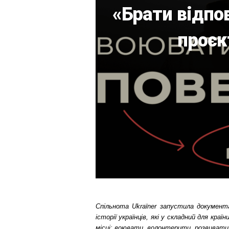
«Брати відпов
проєк
Спільнота Ukraїner запустила документ
історії українців, які у складний для кр
місці: воювати, волонтерити, розвивати 