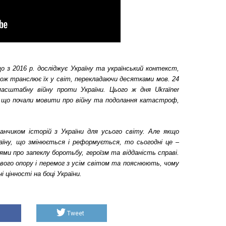
що з 2016 р. досліджує Україну та український контекст,
акож транслює їх у світ, перекладаючи десятками мов. 24
масштабну війну проти України. Цього ж дня Ukraїner
ії, що почали мовити про війну та подолання катастроф,
данчиком історій з України для усього світу. Але якщо
раїну, що змінюється і реформується, то сьогодні це –
дями про запеклу боротьбу, героїзм та відданість справі.
ливого опору і перемог з усім світом та пояснюють, чому
цінності на боці України.
Tweet