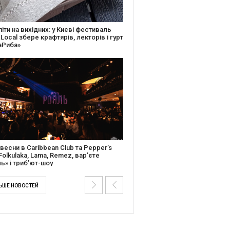
ків музичної історії: Caribbean Club
вяткує День Народження серією
дійних подій
ентальний фільм “Будинок “Слово”
йською покажуть в країнах Європи,
і та США
ЬШЕ НОВОСТЕЙ