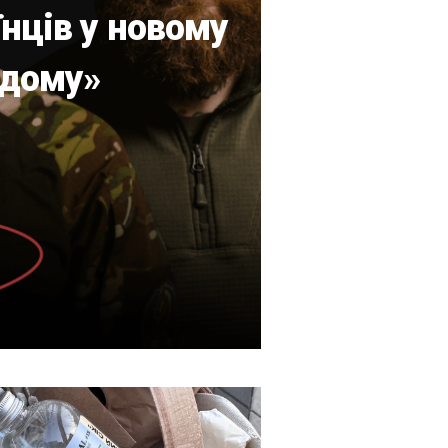
їнців у новому
одому»