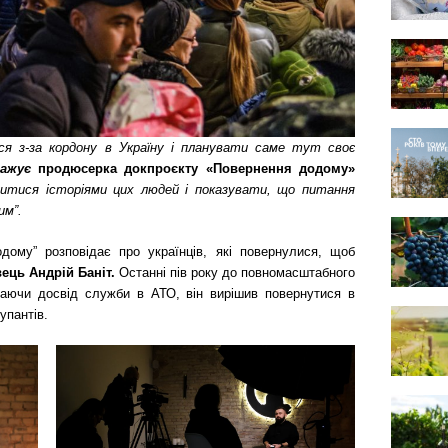
ся з-за кордону в Україну і планувати саме тут своє
важує
продюсерка докпроєкту «Повернення додому»
литися історіями цих людей і показувати, що питання
им”.
дому” розповідає про українців, які повернулися, щоб
вець Андрій Баніт.
Останні пів року до повномасштабного
Маючи досвід служби в АТО, він вирішив повернутися в
упантів.