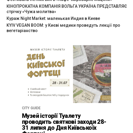
КІНОПРОКАТНА КОМПАНІЯ ВОЛЬГА УКРАЇНА ПРЕДСТАВЛЯЄ
стрічку «Чужа молитва»
Кураж Night Market: маленькая Индия в Киеве
KYIV VEGAN BOOM: у Києві медики проведуть лекції про
вегетаріанство
CITY GUIDE
Музей історії Туалету
проводить святкові заходи 28-
31 липня до Дня Київськоїх