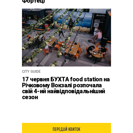
Фортеці
CITY GUIDE
17 червня БУХТА food station на
Річковому Вокзалі розпочала
свій 4-ий найвідповідальніший
сезон