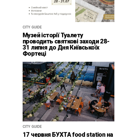
CITY GUIDE
Музей історії Туалету
проводить святкові заходи 28-
31 липня до Дня Київськоїх
Фортеці
CITY GUIDE
17 червня БУХТА food station на