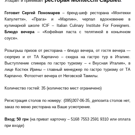
ресторан Montecchi Capuleti
Угощает и принимает
.
Готовит Сергей Пономарев
– бренд-шеф ресторана «Монтекки
Капулетти», «Прага» и «Марлин», черпал вдохновение в
кулинарной школе ICIF – Italian Culinary Institute For Foreigners.
Блюдо вечера
– «Кофейная паста с телятиной в коньячном
соусе».
Розыгрыш призов от ресторана – блюдо вечера, от гостя вечера —
сюрприз и от ТА Карпаччо – скидка на гастро тур в Италию.
Выступление спикера по гастро туризму – « Вкусная Италия», в
лице Костюк Ирины – главный менеджер по гастро туризму от ТА
Карпаччо. Фотоотчет вечера от Неговской Тамилы.
Количество гостей: 35 (количество мест ограничено)
Регистрация столов по номеру: (095)307-06-35, депозита столов нет,
заказ по меню ресторана на Ваше усмотрение.
Вход: 50 грн
(на приват карточку – 5168 7553 2591 9310 или оплата
при входе)