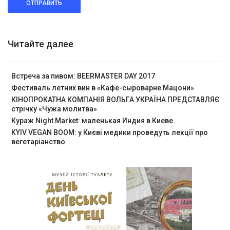
ОТПРАВИТЬ
Читайте далее
Встреча за пивом: BEERMASTER DAY 2017
Фестиваль летних вин в «Кафе-сыроварне Мацони»
КІНОПРОКАТНА КОМПАНІЯ ВОЛЬГА УКРАЇНА ПРЕДСТАВЛЯЄ
стрічку «Чужа молитва»
Кураж Night Market: маленькая Индия в Киеве
KYIV VEGAN BOOM: у Києві медики проведуть лекції про
вегетаріанство