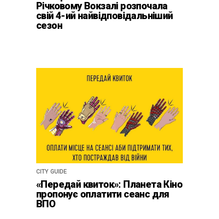
Річковому Вокзалі розпочала
свій 4-ий найвідповідальніший
сезон
CITY GUIDE
«Передай квиток»: Планета Кіно
пропонує оплатити сеанс для
ВПО