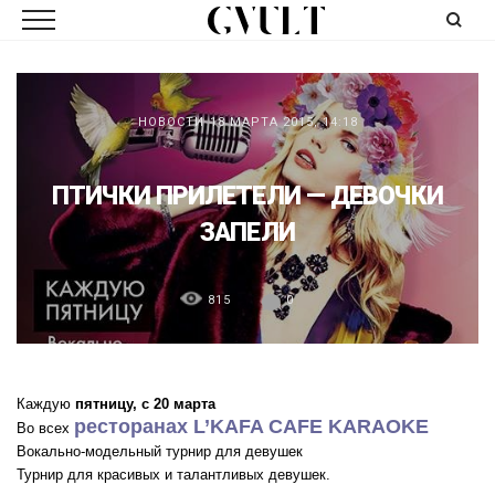
НОВОСТИ
18 МАРТА 2015, 14:18
ПТИЧКИ ПРИЛЕТЕЛИ — ДЕВОЧКИ
ЗАПЕЛИ
815
0
Каждую
пятницу, с 20 марта
ресторанах L’KAFA CAFE KARAOKE
Во всех
Вокально-модельный турнир для девушек
Турнир для красивых и талантливых девушек.