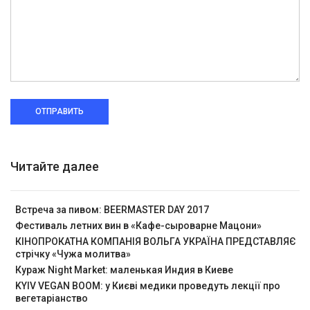
ОТПРАВИТЬ
Читайте далее
Встреча за пивом: BEERMASTER DAY 2017
Фестиваль летних вин в «Кафе-сыроварне Мацони»
КІНОПРОКАТНА КОМПАНІЯ ВОЛЬГА УКРАЇНА ПРЕДСТАВЛЯЄ
стрічку «Чужа молитва»
Кураж Night Market: маленькая Индия в Киеве
KYIV VEGAN BOOM: у Києві медики проведуть лекції про
вегетаріанство