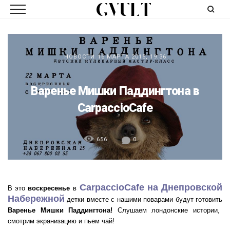
НОВОСТИ
16 МАРТА 2015, 19:36
Варенье Мишки Паддингтона в
CarpaccioCafe
656
0
CarpaccioCafe на Днепровской
В это
воскресенье
в
Набережной
детки вместе с нашими поварами будут готовить
Варенье Мишки Паддингтона!
Слушаем лондонские истории,
смотрим экранизацию и пьем чай!