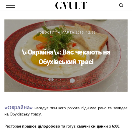
НОВОСТИ
16 МАРТА 2015, 12:32
\»Окрайна\»: Вас чекають на
Обухівський трасі
503
0
«Окрайна»
нагадує тим кого робота піднімає рано та закидає
на Обухівську трасу.
Ресторан
працює цілодобово
та готує
смачні сніданки з 6:00.