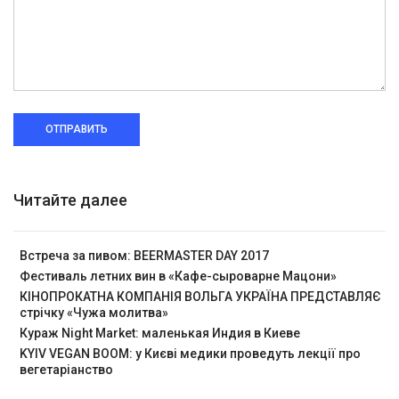
ОТПРАВИТЬ
Читайте далее
Встреча за пивом: BEERMASTER DAY 2017
Фестиваль летних вин в «Кафе-сыроварне Мацони»
КІНОПРОКАТНА КОМПАНІЯ ВОЛЬГА УКРАЇНА ПРЕДСТАВЛЯЄ
стрічку «Чужа молитва»
Кураж Night Market: маленькая Индия в Киеве
KYIV VEGAN BOOM: у Києві медики проведуть лекції про
вегетаріанство