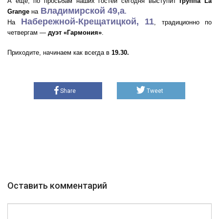
А еще, по просьбам наших гостей сегодня выступит
группа La
Владимирской 49,а
Grange
на
.
Набережной-Крещатицкой, 11
На
, традиционно по
четвергам —
дуэт «Гармония»
.
Приходите, начинаем как всегда в
19.30.
Share
Tweet
Оставить комментарий