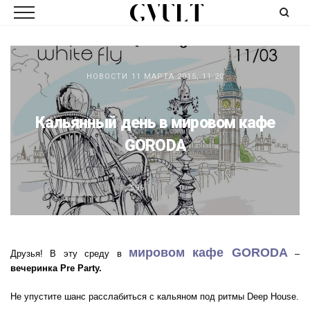
НОВОСТИ
11 МАРТА 2015, 11:20
Кальянный день в мировом кафе
GORODA
596
0
мировом кафе GORODA
Друзья! В эту среду в
–
вечеринка Pre Party.
Не упустите шанс расслабиться с кальяном под ритмы Deep House.