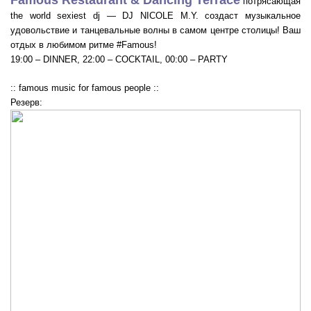
Famous Restaurant & Dancing Terrace
потрясающая
the world sexiest dj — DJ NICOLE M.Y. cоздаcт музыкальное
удовольствие и танцевальные волны в самом центре столицы! Ваш
отдых в любимом ритме #‎Famous!
19:00 – DINNER, 22:00 – COCKTAIL, 00:00 – PARTY
:: famous music for famous people ::
Резерв: