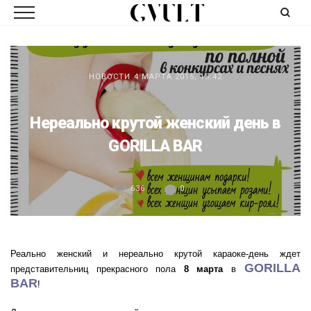
НОВОСТИ
4 МАРТА 2015, 15:42
Нереально крутой женский день в
GORILLA BAR
636
0
Реально женский и нереально крутой караоке-день ждет
GORILLA
представительниц прекрасного пола
8 марта
в
BAR
!