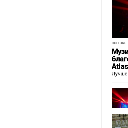
CULTURE
Музи
благ
Atla
весн
Лучше