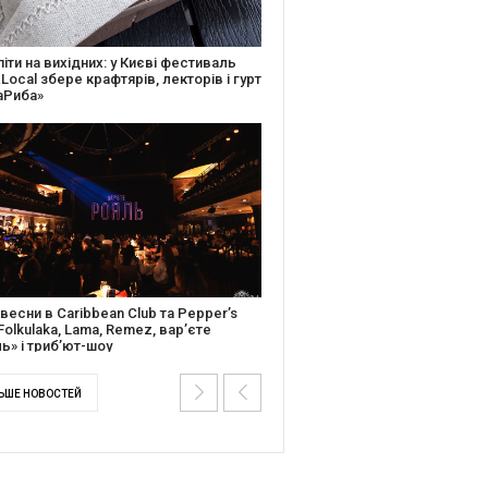
ків музичної історії: Caribbean Club
вяткує День Народження серією
дійних подій
ентальний фільм “Будинок “Слово”
йською покажуть в країнах Європи,
і та США
ЬШЕ НОВОСТЕЙ