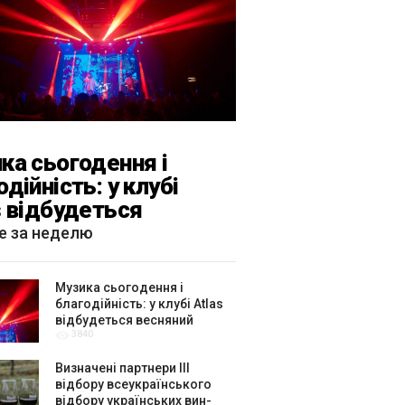
ка сьогодення і
одійність: у клубі
s відбудеться
яний «ГОМІН»
е за неделю
Музика сьогодення і
благодійність: у клубі Atlas
відбудеться весняний
3840
«ГОМІН»
Визначені партнери ІІІ
відбору всеукраїнського
відбору українських вин-