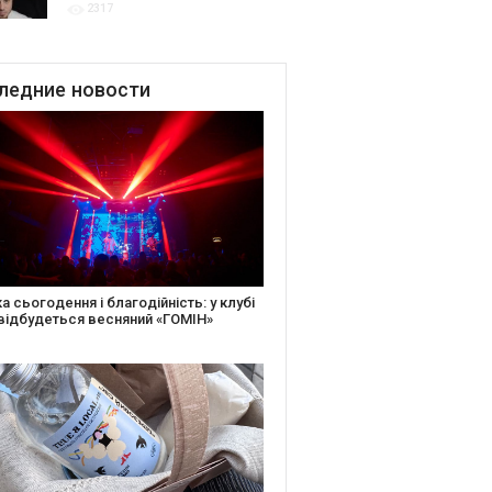
2317
для привітання молодят
до Дня Закоханих
ледние
новости
іть святкову листівку та допоможіть
ньким: майстер-клас від БФ «Юлині
і» на «Арт-завод Платформа»