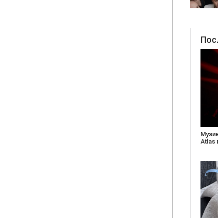
Пос
Створ
старе
Бабус