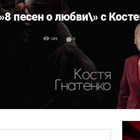
»8 песен о любви\» c Косте
589
0