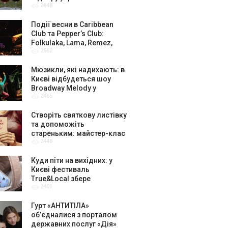
2848
амбасадорів
Події весни в Caribbean
Club та Pepper’s Club:
Folkulaka, Lama, Remez,
2562
вар’єте «Рояль» і триб’ют-
шоу
Мюзикли, які надихають: в
Києві відбудеться шоу
Broadway Melody у
2465
виконанні юних артистів
Broadway Kids Studio
Створіть святкову листівку
та допоможіть
стареньким: майстер-клас
2448
від БФ «Юлині Бабусі» на
«Арт-завод Платформа»
Куди піти на вихідних: у
Києві фестиваль
True&Local збере
2401
крафтярів, лекторів і гурт
«ЩукаРиба»
Гурт «АНТИТІЛА»
обʼєдналися з порталом
державних послуг «Дія»