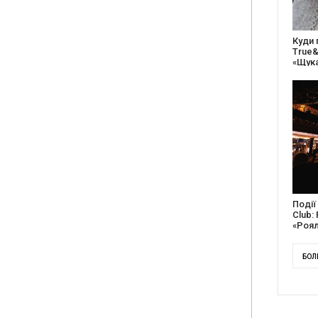
27 ро
відс
благо
Докум
англі
Канад
БОЛ