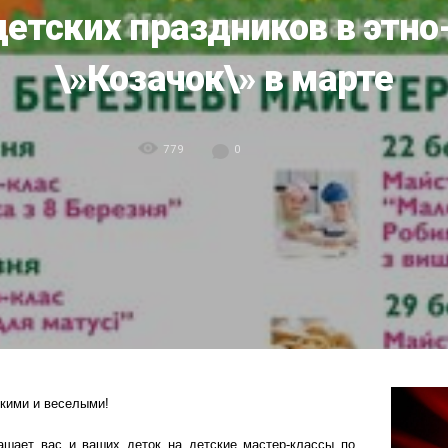
детских праздников в этно
\»Козачок\» в марте
779
0
кими и веселыми!
шает вас и ваших деток на детские мастер-классы по