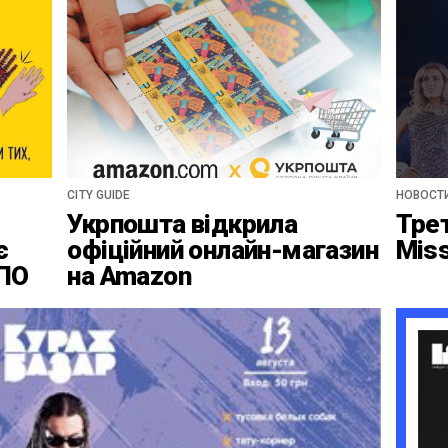
CITY GUIDE
НОВОСТ
Укрпошта відкрила
Тре
є
офіційний онлайн-магазин
Mis
ВПО
на Amazon