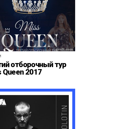
И
тий отборочный тур
s Queen 2017