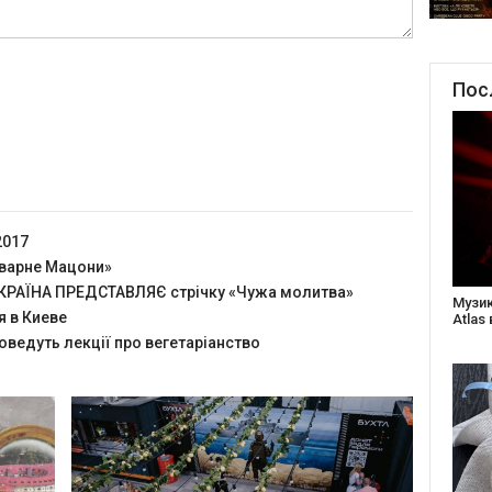
Пос
2017
оварне Мацони»
РАЇНА ПРЕДСТАВЛЯЄ стрічку «Чужа молитва»
Створ
я в Киеве
старе
Бабус
оведуть лекції про вегетаріанство