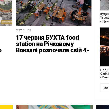
27 ро
відс
благо
CITY GUIDE
17 червня БУХТА food
station на Річковому
о
Вокзалі розпочала свій 4-
ці
ий найвідповідальніший
сезон
Докум
англі
Канад
БОЛ