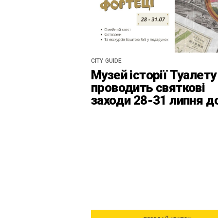
CITY GUIDE
Музей історії Туалету
проводить святкові
заходи 28-31 липня д
Дня Київськоїх Форте