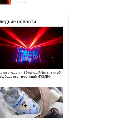
2307
благодійних подій
ледние
новости
іть святкову листівку та допоможіть
ньким: майстер-клас від БФ «Юлині
і» на «Арт-завод Платформа»