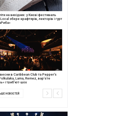
ків музичної історії: Caribbean Club
вяткує День Народження серією
дійних подій
ентальний фільм “Будинок “Слово”
йською покажуть в країнах Європи,
і та США
ЬШЕ НОВОСТЕЙ