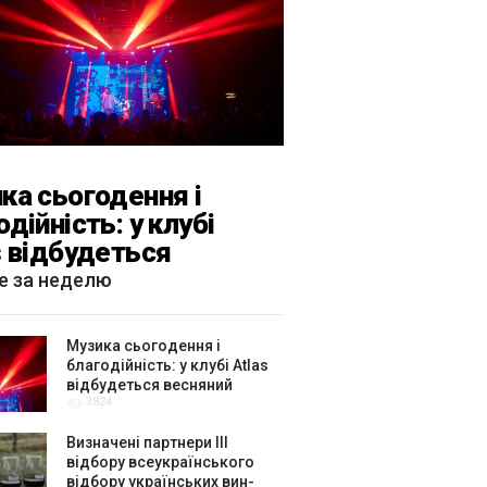
ка сьогодення і
одійність: у клубі
s відбудеться
яний «ГОМІН»
е за неделю
Музика сьогодення і
благодійність: у клубі Atlas
відбудеться весняний
3824
«ГОМІН»
Визначені партнери ІІІ
відбору всеукраїнського
відбору українських вин-