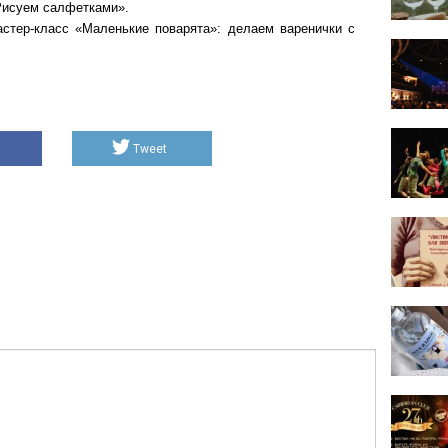
Рисуем салфетками».
стер-класс «Маленькие поварята»: делаем варенички с
Tweet