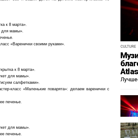
ка к 8 марта».
т для мамы».
еченье.
класс «Варенички своими руками».
CULTURE
Музи
благ
Atla
крытка к 8 марта».
укет для мамы».
весн
Лучше
Рисуем салфетками».
стер-класс «Маленькие поварята»: делаем варенички с
ее печенье.
укет для мамы».
ее печенье.