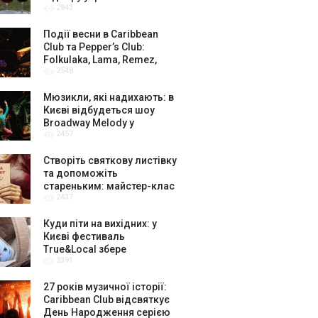
2843
амбасадорів
Події весни в Caribbean
Club та Pepper’s Club:
Folkulaka, Lama, Remez,
2548
вар’єте «Рояль» і триб’ют-
шоу
Мюзикли, які надихають: в
Києві відбудеться шоу
Broadway Melody у
2457
виконанні юних артистів
Broadway Kids Studio
Створіть святкову листівку
та допоможіть
стареньким: майстер-клас
2437
від БФ «Юлині Бабусі» на
«Арт-завод Платформа»
Куди піти на вихідних: у
Києві фестиваль
True&Local збере
2391
крафтярів, лекторів і гурт
«ЩукаРиба»
27 років музичної історії:
Caribbean Club відсвяткує
День Народження серією