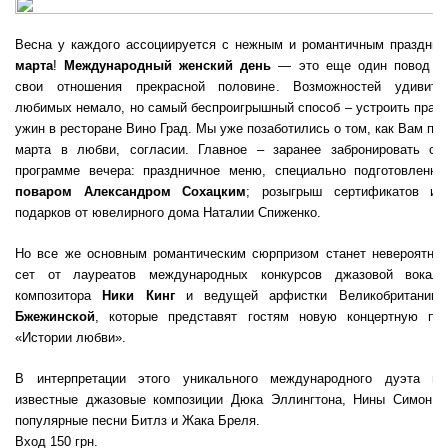
Весна у каждого ассоциируется с нежным и романтичным праздн
марта
!
Международный женский день
— это еще один повод в
свои отношения прекрасной половине. Возможностей удивить
любимых немало, но самый беспроигрышный способ – устроить праз
ужин в ресторане Вино Град. Мы уже позаботились о том, как Вам про
марта в любви, согласии. Главное – заранее забронировать ст
программе вечера: праздничное меню, специально подготовленн
поваром Александром Сохацким
; розыгрыш сертификатов и 
подарков от ювелирного дома Наталии Спиженко.
Но все же основным романтическим сюрпризом станет невероятны
сет от лауреатов международных конкурсов джазовой вокали
композитора
Ники Кинг
и ведущей арфистки Великобритани
Бжежинской
, которые представят гостям новую концертную пр
«Истории любви».
В интерпретации этого уникального международного дуэта пр
известные джазовые композиции Дюка Эллингтона, Нины Симон, 
популярные песни Битлз и Жака Бреля.
Вход 150 грн.