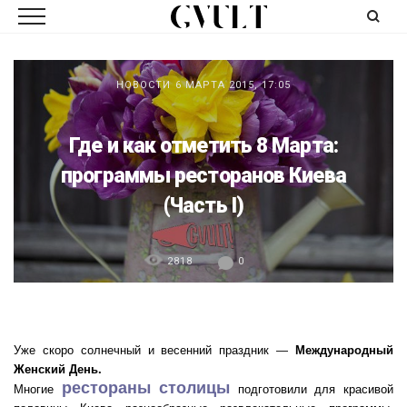
НОВОСТИ
6 МАРТА 2015, 17:05
Где и как отметить 8 Марта:
программы ресторанов Киева
(Часть I)
2818
0
Уже скоро солнечный и весенний праздник —
Международный
Женский День.
рестораны столицы
Многие
подготовили для красивой