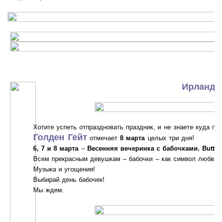
Ирландск
Хотите успеть отпраздновать праздник, и не знаете куда по
Голден Гейт
отмечает
8 марта
целых три дня!
6, 7 и 8 марта
–
Весенняя вечеринка с бабочками. Butterfl
Всем прекрасным девушкам – бабочки – как символ любви, 
Музыка и угощения!
Выбирай день бабочек!
Мы ждем.