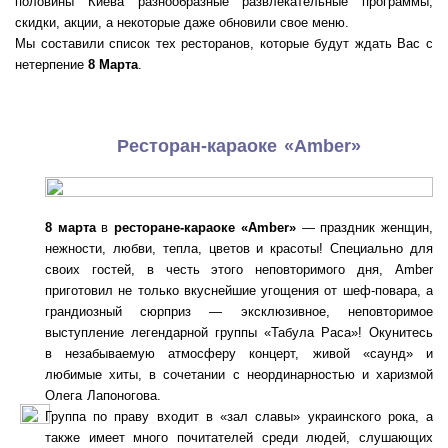
половины Киева разнообразные развлекательные программы,
скидки, акции, а некоторые даже обновили свое меню.
Мы составили список тех ресторанов, которые будут ждать Вас с
нетерпение
8 Марта
.
Ресторан-караоке «Аmber»
8 марта
в
ресторане-караоке «Аmber»
— праздник женщин,
нежности, любви, тепла, цветов и красоты! Специально для
своих гостей, в честь этого неповторимого дня, Amber
приготовил не только вкуснейшие угощения от шеф-повара, а
грандиозный сюрприз — эксклюзивное, неповторимое
выступление легендарной группы «Табула Раса»! Окунитесь
в незабываемую атмосферу концерт, живой «саунд» и
любимые хиты, в сочетании с неординарностью и харизмой
Олега Лапоногова.
Группа по праву входит в «зал славы» украинского рока, а
также имеет много почитателей среди людей, слушающих