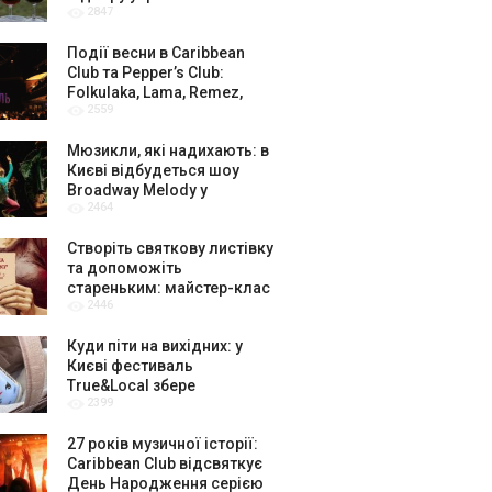
2847
амбасадорів
Події весни в Caribbean
Club та Pepper’s Club:
Folkulaka, Lama, Remez,
2559
вар’єте «Рояль» і триб’ют-
шоу
Мюзикли, які надихають: в
Києві відбудеться шоу
Broadway Melody у
2464
виконанні юних артистів
Broadway Kids Studio
Створіть святкову листівку
та допоможіть
стареньким: майстер-клас
2446
від БФ «Юлині Бабусі» на
«Арт-завод Платформа»
Куди піти на вихідних: у
Києві фестиваль
True&Local збере
2399
крафтярів, лекторів і гурт
«ЩукаРиба»
27 років музичної історії:
Caribbean Club відсвяткує
День Народження серією