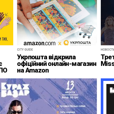
CITY GUIDE
НОВОСТ
Укрпошта відкрила
Тре
є
офіційний онлайн-магазин
Mis
ВПО
на Amazon