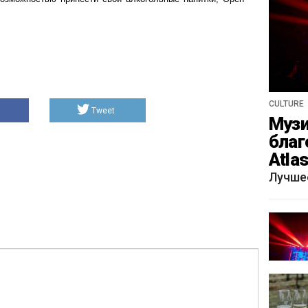
CULTURE
Tweet
Музи
благ
Atla
весн
Лучше