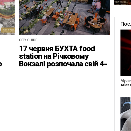
Пос
CITY GUIDE
17 червня БУХТА food
station на Річковому
о
Вокзалі розпочала свій 4-
ці
ий найвідповідальніший
сезон
Створ
старе
Бабус