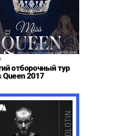
И
тий отборочный тур
s Queen 2017