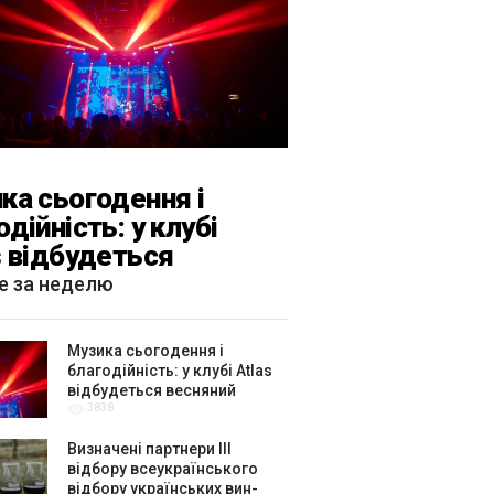
ка сьогодення і
одійність: у клубі
s відбудеться
яний «ГОМІН»
е за неделю
Музика сьогодення і
благодійність: у клубі Atlas
відбудеться весняний
3838
«ГОМІН»
Визначені партнери ІІІ
відбору всеукраїнського
відбору українських вин-