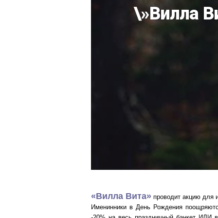
\»Вилла В
«Вилла Вита»
проводит акцию для и
Именинники в День Рождения поощряются
-20% на весь праздничный банкет ИЛИ в