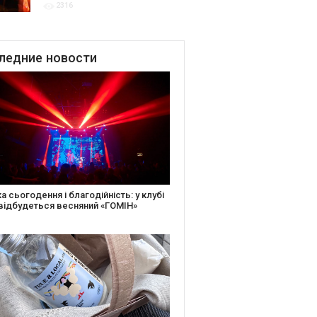
2316
благодійних подій
ледние
новости
іть святкову листівку та допоможіть
ньким: майстер-клас від БФ «Юлині
і» на «Арт-завод Платформа»