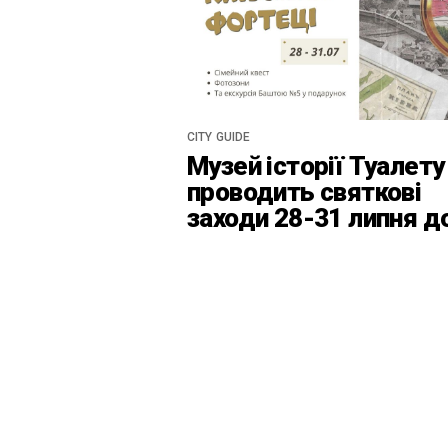
CITY GUIDE
Музей історії Туалету
проводить святкові
заходи 28-31 липня д
Дня Київськоїх Форте