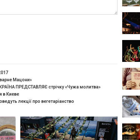
2017
оварне Мацони»
РАЇНА ПРЕДСТАВЛЯЄ стрічку «Чужа молитва»
я в Киеве
оведуть лекції про вегетаріанство