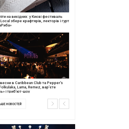
ків музичної історії: Caribbean Club
вяткує День Народження серією
дійних подій
ентальний фільм “Будинок “Слово”
йською покажуть в країнах Європи,
і та США
ЬШЕ НОВОСТЕЙ