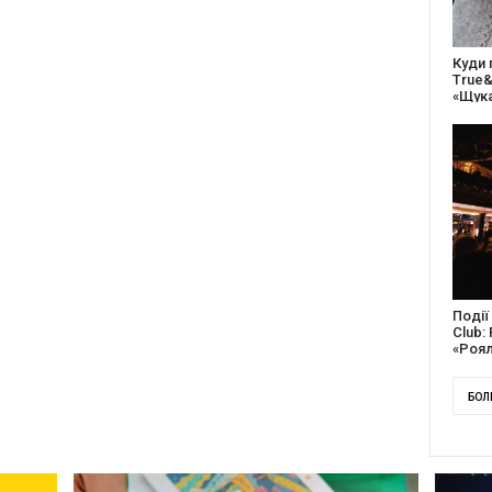
27 ро
відс
благо
Докум
англі
Канад
БОЛ