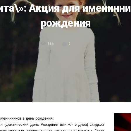
ита\»: Акция для именинни
рождения
886
0
менинников в день рождения:
 (фактический день Рождения или +/- 5 дней) cкидкой
озможностью принести свои алкогольные напитки, Open