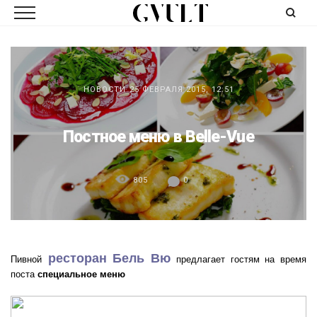
НОВОСТИ
25 ФЕВРАЛЯ 2015, 12:51
Постное меню в Belle-Vue
805
0
ресторан Бель Вю
Пивной
предлагает гостям на время
поста
специальное меню