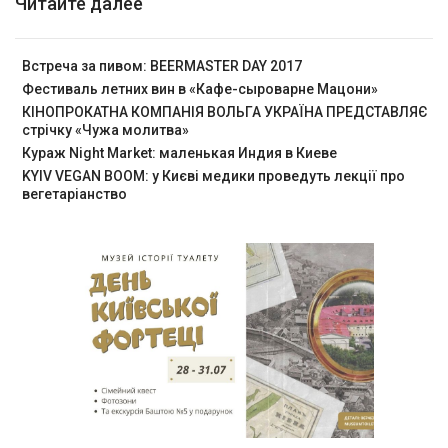
Читайте далее
Встреча за пивом: BEERMASTER DAY 2017
Фестиваль летних вин в «Кафе-сыроварне Мацони»
КІНОПРОКАТНА КОМПАНІЯ ВОЛЬГА УКРАЇНА ПРЕДСТАВЛЯЄ
стрічку «Чужа молитва»
Кураж Night Market: маленькая Индия в Киеве
KYIV VEGAN BOOM: у Києві медики проведуть лекції про
вегетаріанство