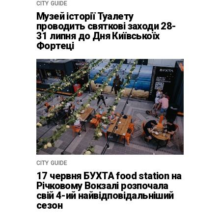
CITY GUIDE
Музей історії Туалету
проводить святкові заходи 28-
31 липня до Дня Київськоїх
Фортеці
CITY GUIDE
17 червня БУХТА food station на
Річковому Вокзалі розпочала
свій 4-ий найвідповідальніший
сезон