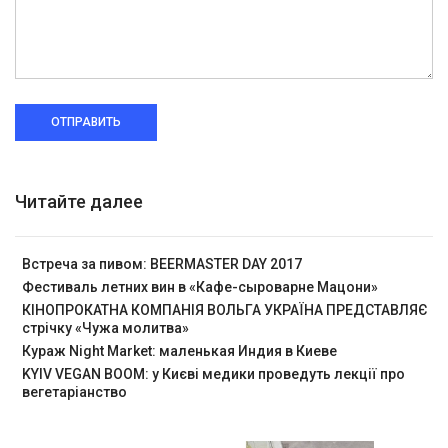
ОТПРАВИТЬ
Читайте далее
Встреча за пивом: BEERMASTER DAY 2017
Фестиваль летних вин в «Кафе-сыроварне Мацони»
КІНОПРОКАТНА КОМПАНІЯ ВОЛЬГА УКРАЇНА ПРЕДСТАВЛЯЄ
стрічку «Чужа молитва»
Кураж Night Market: маленькая Индия в Киеве
KYIV VEGAN BOOM: у Києві медики проведуть лекції про
вегетаріанство