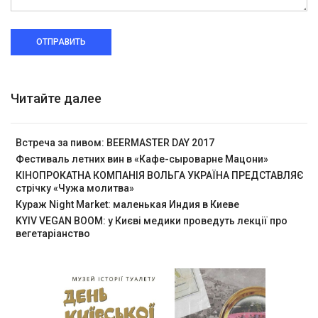
ОТПРАВИТЬ
Читайте далее
Встреча за пивом: BEERMASTER DAY 2017
Фестиваль летних вин в «Кафе-сыроварне Мацони»
КІНОПРОКАТНА КОМПАНІЯ ВОЛЬГА УКРАЇНА ПРЕДСТАВЛЯЄ
стрічку «Чужа молитва»
Кураж Night Market: маленькая Индия в Киеве
KYIV VEGAN BOOM: у Києві медики проведуть лекції про
вегетаріанство