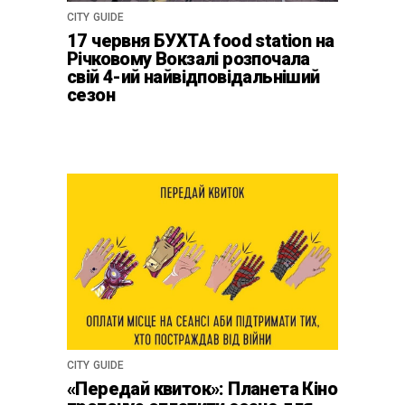
CITY GUIDE
17 червня БУХТА food station на
Річковому Вокзалі розпочала
свій 4-ий найвідповідальніший
сезон
CITY GUIDE
«Передай квиток»: Планета Кіно