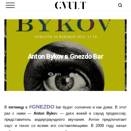
НОВОСТИ
20 ФЕВРАЛЯ 2015, 11:18
Anton Bykov в Gnezdo Bar
895
0
#GNEZDO
В
пятницу
в
bar будет солнечно и как дома. В этот
раз с нами —
Anton Byko
v — диск жокей и саунд продюссер,
представитель андерграундного звучания. Антон предпочитает
хаус и техно со всеми его составляющими. В 2008 году начал