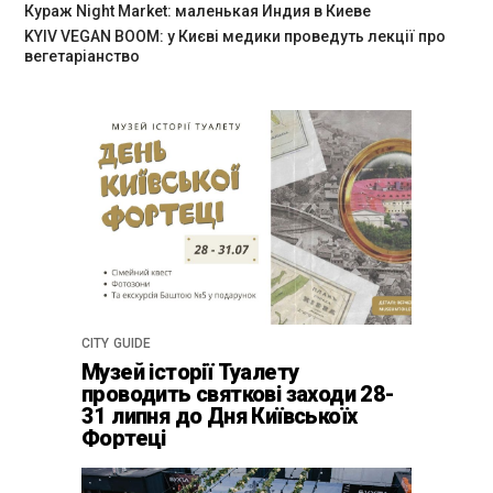
Кураж Night Market: маленькая Индия в Киеве
KYIV VEGAN BOOM: у Києві медики проведуть лекції про
вегетаріанство
CITY GUIDE
Музей історії Туалету
проводить святкові заходи 28-
31 липня до Дня Київськоїх
Фортеці