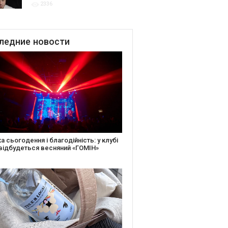
2336
для привітання молодят
до Дня Закоханих
ледние
новости
іть святкову листівку та допоможіть
ньким: майстер-клас від БФ «Юлині
і» на «Арт-завод Платформа»