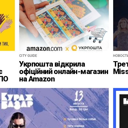
CITY GUIDE
НОВОСТ
Укрпошта відкрила
Тре
є
офіційний онлайн-магазин
Mis
ВПО
на Amazon