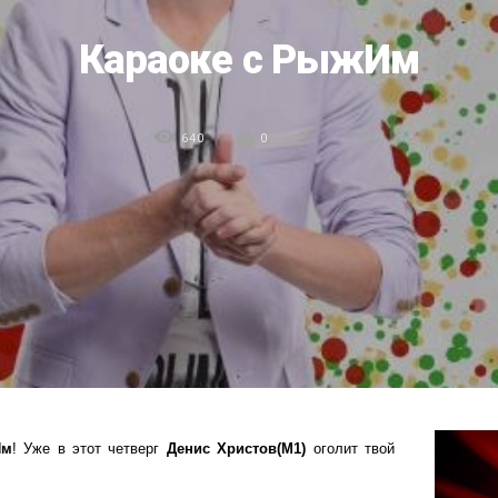
Караоке с РыжИм
640
0
Им
! Уже в этот четверг
Денис Христов(М1)
оголит твой