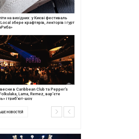
ків музичної історії: Caribbean Club
вяткує День Народження серією
дійних подій
ентальний фільм “Будинок “Слово”
йською покажуть в країнах Європи,
і та США
ЬШЕ НОВОСТЕЙ