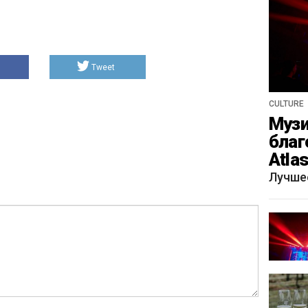
Tweet
CULTURE
Музи
благ
Atla
весн
Лучше