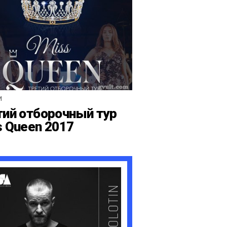
И
тий отборочный тур
s Queen 2017