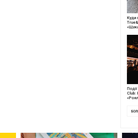
27 ро
відс
благо
Докум
англі
Канад
БОЛ