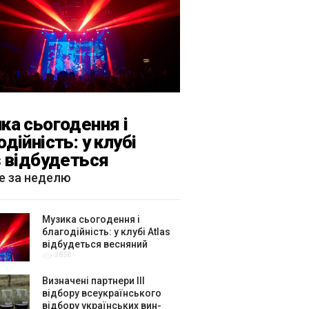
ка сьогодення і
одійність: у клубі
s відбудеться
яний «ГОМІН»
е за неделю
Музика сьогодення і
благодійність: у клубі Atlas
відбудеться весняний
3858
«ГОМІН»
Визначені партнери ІІІ
відбору всеукраїнського
відбору українських вин-