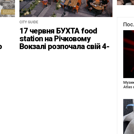
CITY GUIDE
Пос
17 червня БУХТА food
station на Річковому
о
Вокзалі розпочала свій 4-
ці
ий найвідповідальніший
сезон
Створ
старе
Бабус