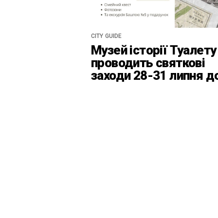
CITY GUIDE
Музей історії Туалету
проводить святкові
заходи 28-31 липня д
Дня Київськоїх Форте