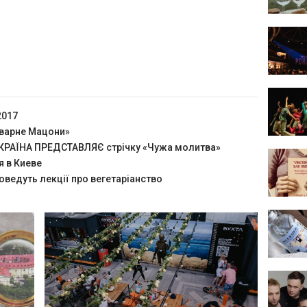
2017
оварне Мацони»
РАЇНА ПРЕДСТАВЛЯЄ стрічку «Чужа молитва»
я в Киеве
оведуть лекції про вегетаріанство