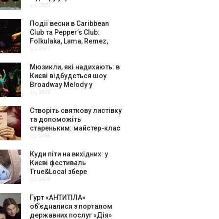
2853
амбасадорів
Події весни в Caribbean
Club та Pepper’s Club:
Folkulaka, Lama, Remez,
2571
вар’єте «Рояль» і триб’ют-
шоу
Мюзикли, які надихають: в
Києві відбудеться шоу
Broadway Melody у
2473
виконанні юних артистів
Broadway Kids Studio
Створіть святкову листівку
та допоможіть
стареньким: майстер-клас
2456
від БФ «Юлині Бабусі» на
«Арт-завод Платформа»
Куди піти на вихідних: у
Києві фестиваль
True&Local збере
2408
крафтярів, лекторів і гурт
«ЩукаРиба»
Гурт «АНТИТІЛА»
обʼєдналися з порталом
державних послуг «Дія»