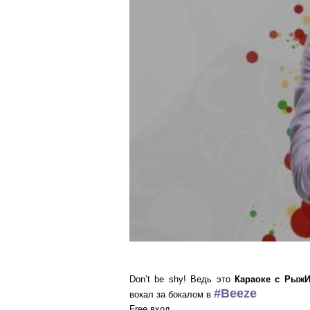
Don’t be shy! Ведь это
Караоке с Рыж
‪#‎Beeze‬
вокал за бокалом в
Free вход