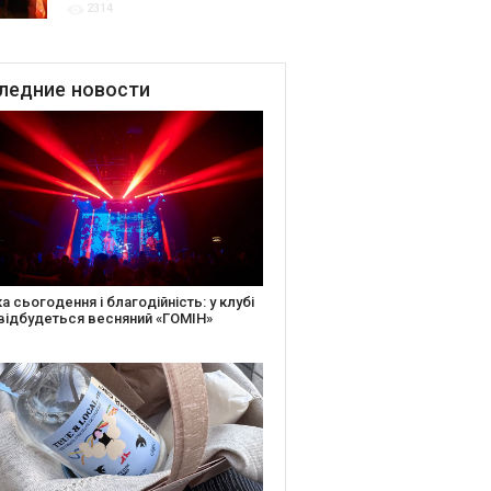
2314
благодійних подій
ледние
новости
іть святкову листівку та допоможіть
ньким: майстер-клас від БФ «Юлині
і» на «Арт-завод Платформа»