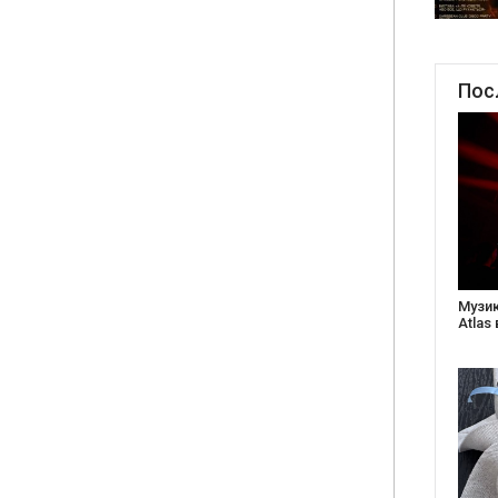
Пос
Музика сьогодення і благодійність: у клубі
Створ
Atlas відбудеться весняний «ГОМІН»
старе
Бабус