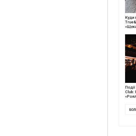
Куди піти на вихідних: у Києві фестиваль
27 ро
True&Local збере крафтярів, лекторів і гурт
відс
«ЩукаРиба»
благо
Події весни в Caribbean Club та Pepper’s
Доку
Club: Folkulaka, Lama, Remez, вар’єте
англі
«Рояль» і триб’ют-шоу
Канад
БОЛ