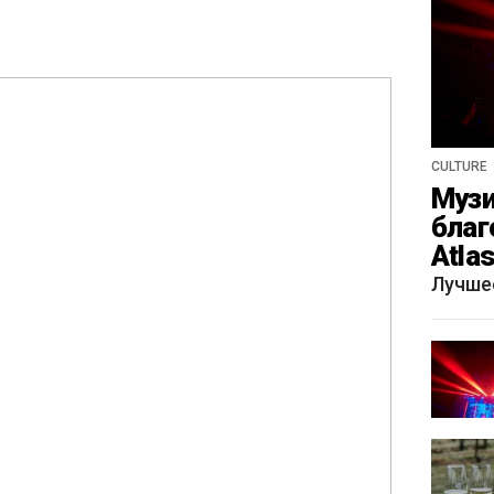
CULTURE
Музи
благ
Atla
весн
Лучше