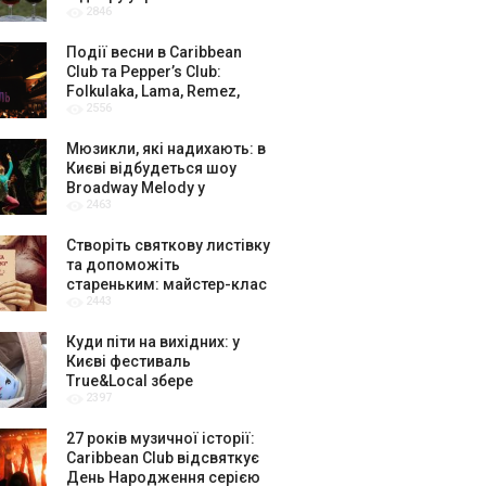
2846
амбасадорів
Події весни в Caribbean
Club та Pepper’s Club:
Folkulaka, Lama, Remez,
2556
вар’єте «Рояль» і триб’ют-
шоу
Мюзикли, які надихають: в
Києві відбудеться шоу
Broadway Melody у
2463
виконанні юних артистів
Broadway Kids Studio
Створіть святкову листівку
та допоможіть
стареньким: майстер-клас
2443
від БФ «Юлині Бабусі» на
«Арт-завод Платформа»
Куди піти на вихідних: у
Києві фестиваль
True&Local збере
2397
крафтярів, лекторів і гурт
«ЩукаРиба»
27 років музичної історії:
Caribbean Club відсвяткує
День Народження серією