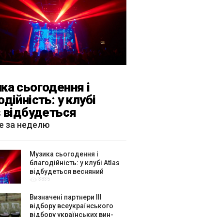
ка сьогодення і
одійність: у клубі
s відбудеться
яний «ГОМІН»
е за неделю
Музика сьогодення і
благодійність: у клубі Atlas
відбудеться весняний
3835
«ГОМІН»
Визначені партнери ІІІ
відбору всеукраїнського
відбору українських вин-