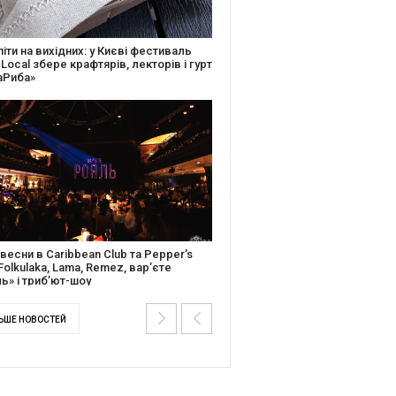
ків музичної історії: Caribbean Club
вяткує День Народження серією
дійних подій
ментальний фільм “Будинок “Слово”
йською покажуть в країнах Європи,
і та США
ЬШЕ НОВОСТЕЙ