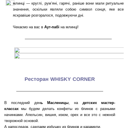
млинці — круглі, рум’яні, гарячі, раніше вони мали ритуальне
значення, оскільки являли собою символ сонця, яке все
яскравіше розгоралося, подовжуючи дні.
Чекаємо на вас в
Аут-пабі
на млинці!
———————————————————
Ресторан WHISKY CORNER
———————————————————
В последний ден
ь Масленицы
, на
детских мастер-
классах
мы будем делать конфеты из блинов с разными
начинками. Апельсин, вишня, изюм, орех и все это с нежной
творожной основой.
А напоследок, сделаем избушку из блинов и карамели.