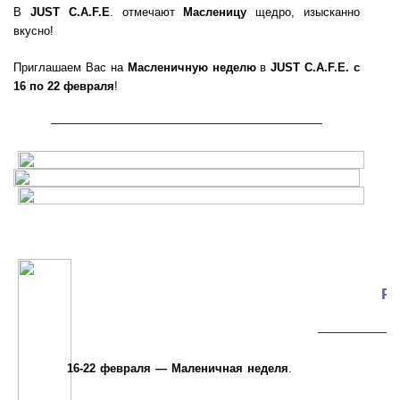
В
JUST C.A.F.E
.
отмечают
Масленицу
щедро, изысканно
вкусно!
Приглашаем Вас на
Масленичную неделю
в
JUST C.A.F.E. с
16 по 22 февраля
!
———————————————————
Ре
—————
16-22 февраля — Маленичная неделя
.