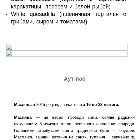
каракатицы, лососем и белой рыбой)
White quesadilla (пшеничная тортилья с
грибами, сыром и томатами)
———————————————————
Аут-паб
———————————————————
Масляна
в 2015 році відзначається
з 16 по 22 лютого.
Масляна
— це веселі проводи зими, осяяні радісним
очікуванням близького тепла, весняного оновлення природи.
Головними атрибутами свята традиційно були — опудало
Масляної, забави, катання на санях, гуляння і, звичайно ж,