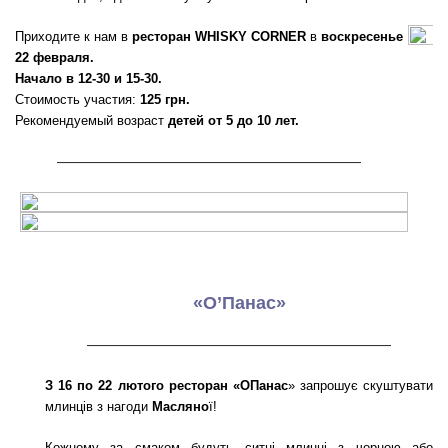
Приходите к нам в
ресторан WHISKY CORNER
в
воскресенье
22 февраля.
Начало в 12-30 и 15-30.
Стоимость участия:
125 грн.
Рекомендуемый возраст
детей от 5 до 10 лет.
———————————————————
«О’Панас»
———————————————————
З 16 по 22 лютого ресторан «ОПанас
» запрошує скуштувати
млинцiв з нагоди
Масляно
ї!
Кожному за смаком будуть ситні млинці з чорною або