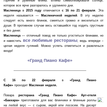
горячие и румяные блины. Блины символизировали солнце,
которое все ярче разгоралось и удлиняло дни.
Масленица
в
2015 году
отмечается
с 16 по 21 февраля
. Эта
неделя называется —
Масленичной неделей
. В эту неделю
следует есть много блинов, смеяться громко и веселиться от
души. В противном случае весь оставшийся год ходить грустным
и без денег.
Масленица
— отличный повод не только угоститься блинами, но
все любимые рестораны
и навестить
, ведь впереди –
целая неделя гуляний. Можно успеть отметиться и развлечься
везде!
«Гранд Пиано Кафе»
———————————————————
С 16 по 22 февраля
в
«Гранд Пиано
Кафе»
проходит
Масленая неделя.
Повара
ресторана «Гранд Пиано Кафе»
Арт-отеля
«Баккара»
приготовили для вас блинчики и блинные роллы
на любой вкус — с сыром, икрой или лососем. На десерт