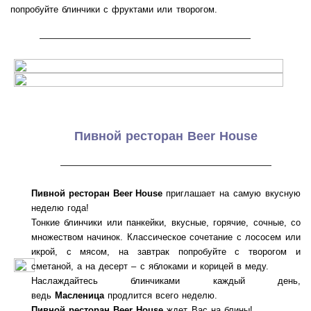
попробуйте блинчики с фруктами или творогом.
———————————————————
Пивной ресторан Beer House
———————————————————
Пивной ресторан Beer House
приглашает на самую вкусную
неделю года!
Тонкие блинчики или панкейки, вкусные, горячие, сочные, со
множеством начинок. Классическое сочетание с лососем или
икрой, с мясом, на завтрак попробуйте с творогом и
сметаной, а на десерт – с яблоками и корицей в меду.
Наслаждайтесь блинчиками каждый день,
ведь
Масленица
продлится всего неделю.
Пивной ресторан Beer House
ждет Вас на блины!