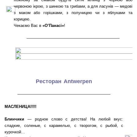
червоною ікрою, з шинкою та грибами, а для ласунів — медові
з маком або горішками, з полуницею чи з яблуками та
корицею.
Чекаємо Вас в
«О’Панасi»
!
———————————————————
Ресторан Antwerpen
———————————————————
МАСЛЕНИЦА!!!!!
Блинчики
— родное слово с детства! На любой вкус:
сладкие, соленые, с карамелью, с творогом, с рыбой, с
курочкой…