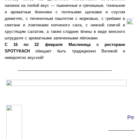
начинок на любой вкус — пшеничные и гречишные, тоненькие
и ароматные блинчики с телячьими щечками и соусом
демигляс, с печеночным паштетом с морковью, с грибами в
сметане и ломтиками копченого сала, с нежной семгой и
хрустящим салатом, а также сладкие блины в виде венского
штруделя с ароматными запеченными яблоками.
С 16 по 22 февраля
Масленица
в
ресторане
SPOTYKACH
обещает быть традиционно Великой и
невероятно вкусной!
———————————————————
Рес
——————