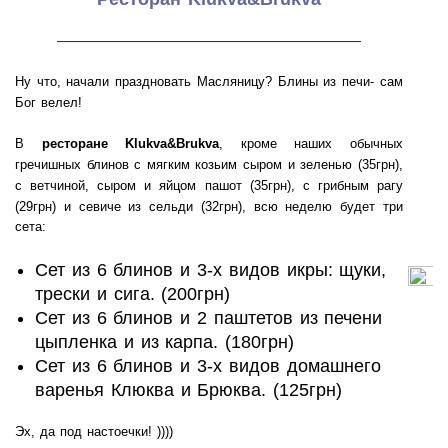
———————————————————
Ну что, начали праздновать Масляницу? Блины из печи- сам
Бог велел!
В
ресторане Klukva&Brukva
, кроме наших обычных
гречишных блинов с мягким козьим сыром и зеленью (35грн),
с ветчиной, сыром и яйцом пашот (35грн), с грибным рагу
(29грн) и севиче из сельди (32грн),
всю неделю будет три
сета:
Сет из 6 блинов и 3-х видов икры: щуки,
трески и сига. (200грн)
Сет из 6 блинов и 2 паштетов из печени
цыпленка и из карпа. (180грн)
Сет из 6 блинов и 3-х видов домашнего
варенья Клюква и Брюква. (125грн)
Эх, да под настоечки! ))))