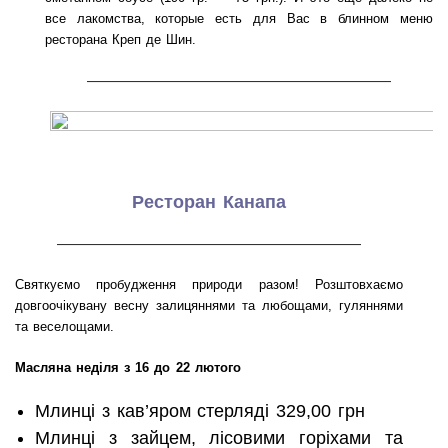
все лакомства, которые есть для Вас в блинном меню
ресторана Креп де Шин.
———————————————————
Ресторан Канапа
———————————————————
Святкуємо пробудження природи разом! Розштовхаємо
довгоочікувану весну залицяннями та любощами, гуляннями
та веселощами.
Масляна
неділя з 16 до 22 лютого
Млинці з кав’яром стерляді 329,00 грн
Млинці з зайцем, лісовими горіхами та