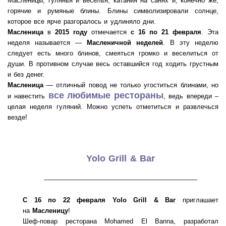
Масленицы, гулянья и веселья, катания на санях и, конечно же,
горячие и румяные блины. Блины символизировали солнце,
которое все ярче разгоралось и удлиняло дни.
Масленица
в
2015 году
отмечается
с 16 по 21 февраля
. Эта
неделя называется —
Масленичной неделей
. В эту неделю
следует есть много блинов, смеяться громко и веселиться от
души. В противном случае весь оставшийся год ходить грустным
и без денег.
Масленица
— отличный повод не только угоститься блинами, но
все любимые рестораны
и навестить
, ведь впереди –
целая неделя гуляний. Можно успеть отметиться и развлечься
везде!
Yolo Grill & Bar
———————————————————
С 16 по 22 февраля
Yolo Grill & Bar
приглашает
на
Масленицу
!
Шеф-повар ресторана Mohamed El Banna, разработал