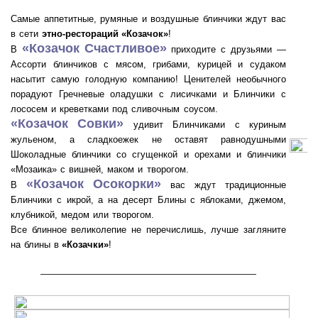
Самые аппетитные, румяные и воздушные блинчики ждут вас
в сети
этно-рестораций «Козачок»
!
«Козачок Счастливое»
В
приходите с друзьями —
Ассорти блинчиков с мясом, грибами, курицей и судаком
насытит самую голодную компанию! Ценителей необычного
порадуют Гречневые оладушки с лисичками и Блинчики с
лососем и креветками под сливочным соусом.
«Козачок Совки»
удивит Блинчиками с куриным
жульеном, а сладкоежек не оставят равнодушными
Шоколадные блинчики со сгущенкой и орехами и блинчики
«Мозаика» с вишней, маком и творогом.
«Козачок Осокорки»
В
вас ждут традиционные
Блинчики с икрой, а на десерт Блины с яблоками, джемом,
клубникой, медом или творогом.
Все блинное великолепие не перечислишь, лучше загляните
на блины в
«Козачки»
!
———————————————————